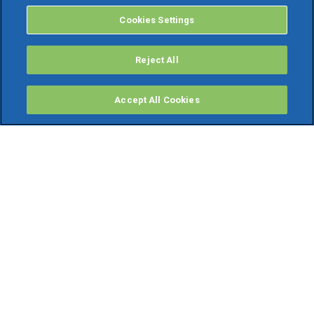
Cookies Settings
Reject All
Accept All Cookies
PRODOTTI
Software ERP
TeamSystem Studio AI
Fatture In Cloud
Soluzioni per Commercialisti
Software Cloud
Gestione contabile fiscale
Software Paghe
Gestionali Gratis
Software Professionisti Gratis