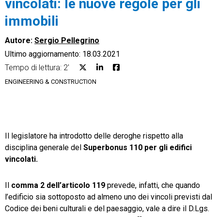
vincolati: le nuove regole per gli
immobili
Autore:
Sergio Pellegrino
Ultimo aggiornamento: 18.03.2021
CRM
Tempo di lettura: 2'
Ecommerce
ENGINEERING & CONSTRUCTION
Email Marketing
Fatturazione
Il legislatore ha introdotto delle deroghe rispetto alla
Financial Solutions
disciplina generale del
Superbonus 110 per gli edifici
vincolati.
HR
Trust Services
Il
comma 2 dell’articolo 119
prevede, infatti, che quando
l’edificio sia sottoposto ad almeno uno dei vincoli previsti dal
Codice dei beni culturali e del paesaggio, vale a dire il D.Lgs.
TeamSystem Corporate