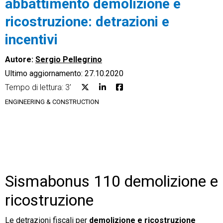
abbattimento demolizione e
ricostruzione: detrazioni e
incentivi
Autore:
Sergio Pellegrino
CRM
Ultimo aggiornamento: 27.10.2020
Ecommerce
Tempo di lettura: 3'
ENGINEERING & CONSTRUCTION
Email Marketing
Fatturazione
Financial Solutions
HR
Sismabonus 110 demolizione e
Trust Services
ricostruzione
Le detrazioni fiscali per
demolizione e ricostruzione
TeamSystem Corporate