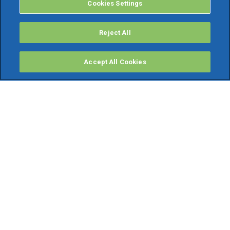
Cookies Settings
Reject All
Accept All Cookies
PRODOTTI
Software ERP
TeamSystem Studio AI
Fatture In Cloud
Soluzioni per Commercialisti
Software Cloud
Gestione contabile fiscale
Software Paghe
Gestionali Gratis
Software Professionisti Gratis
Finanza Agevolata