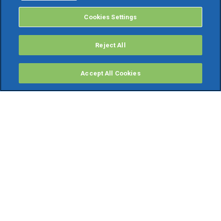
Cookies Settings
Reject All
Accept All Cookies
PRODOTTI
Software ERP
TeamSystem Studio AI
Fatture In Cloud
Soluzioni per Commercialisti
Software Cloud
Gestione contabile fiscale
Software Paghe
Gestionali Gratis
Software Professionisti Gratis