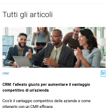
Tutti gli articoli
CRM
Ecommerce
Email Marketing
Fatturazione
Financial Solutions
CRM
HR
CRM: l’alleato giusto per aumentare il vantaggio
Trust Services
competitivo di un’azienda
Cos’è il vantaggio competitivo delle aziende e come
ottenerlo con un CMR efficace.
TeamSystem Corporate