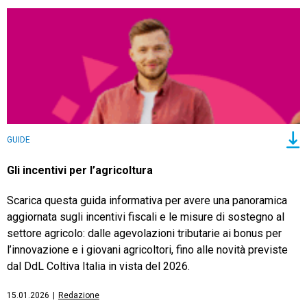
CRM
Ecommerce
GUIDE
Email Marketing
Fatturazione
Gli incentivi per l’agricoltura
Financial Solutions
Scarica questa guida informativa per avere una panoramica
aggiornata sugli incentivi fiscali e le misure di sostegno al
HR
settore agricolo: dalle agevolazioni tributarie ai bonus per
l’innovazione e i giovani agricoltori, fino alle novità previste
Trust Services
dal DdL Coltiva Italia in vista del 2026.
15.01.2026
|
Redazione
TeamSystem Corporate