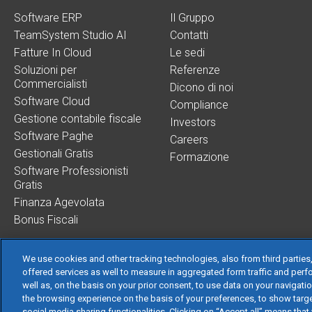
Software ERP
Il Gruppo
TeamSystem Studio AI
Contatti
Fatture In Cloud
Le sedi
Soluzioni per
Referenze
Commercialisti
Dicono di noi
Software Cloud
Compliance
Gestione contabile fiscale
Investors
Software Paghe
Careers
Gestionali Gratis
Formazione
Software Professionisti
Gratis
Finanza Agevolata
Bonus Fiscali
We use cookies and other tracking technologies, also from third parties,
offered services as well to measure in aggregated form traffic and perf
well as, on the basis on your prior consent, to use data on your navigati
TeamSystem S.p.A.
the browsing experience on the basis of your preferences, to show targe
S.p.A. - Cap. Soc.
social media sharing functionalities. Clicking on “Accept all” means that 