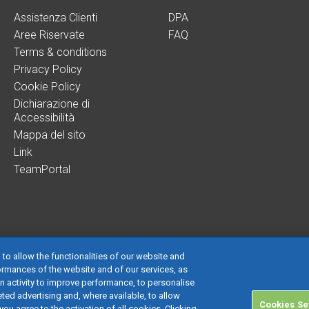
Assistenza Clienti
DPA
Aree Riservate
FAQ
Terms & conditions
Privacy Policy
Cookie Policy
Dichiarazione di
Accessibilità
Mappa del sito
Link
TeamPortal
 to allow the functionalities of our website and
ormances of the website and of our services, as
on activity to improve performance, to personalise
 società con socio unico soggetta all’attività di direzione e coordinamento di TeamS
ted advertising and, where available, to allow
Cookies Se
 € 24.000.000 I.v. - C.C.I.A.A. delle Marche - P.I. 01035310414
you agree to the activation of all cookies. Clicking