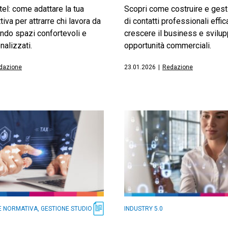
el: come adattare la tua
Scopri come costruire e gesti
ttiva per attrarre chi lavora da
di contatti professionali effic
endo spazi confortevoli e
crescere il business e svilu
nalizzati.
opportunità commerciali.
dazione
23.01.2026
|
Redazione
E NORMATIVA, GESTIONE STUDIO
INDUSTRY 5.0