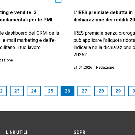
ing e vendite: 3
L’IRES premiale debutta in
ondamentali per le PMI
dichiarazione dei redditi 2
le dashboard del CRM, della
IRES premiale senza proroga 
i e-mail marketing e dell'e-
può applicare l’aliquota ridot
litano il tuo lavoro.
indicarla nella dichiarazione d
2026?
dazione
21.01.2026
|
Redazione
2
23
24
25
26
27
28
29
3
LINK UTILI
GDPR