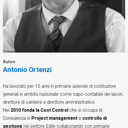
CRM
Ecommerce
Email Marketing
Autore
Antonio Ortenzi
Fatturazione
Financial Solutions
Ha lavorato per 15 anni in primarie aziende di costruzioni
generali in ambito nazionale come capo contabile dei lavori,
HR
direttore di cantiere e direttore amministrativo
Trust Services
Nel
2010 fonda la Cost Control
che si occupa di
Consulenza in
Project management
e
controllo di
gestione
nel settore Edile collaborando con primarie
TeamSystem Corporate