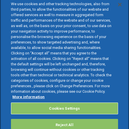
We use cookies and other tracking technologies, also from
third parties, to allow the functionalities of our website and
offered services as well to measure in aggregated form
traffic and performances of the website and of our services,
as well as, on the basis on your prior consent, to use data on
your navigation activity to improve performance, to
personalise the browsing experience on the basis of your
preferences, to show targeted advertising and, where
available, to allow social media sharing functionalities.
Clicking on “Accept all” means that you agree to the
activation of all cookies. Clicking on "Reject all" means that
the default settings will be left unchanged and, therefore,
browsing will continue without cookies or other tracking
tools other than technical or technical analytics. To check the
categories of cookies, configure or change your cookie
preferences , please click on Change Preferences. For more
information about cookies, please see our Cookie Policy.
More information
Cookies Settings
Reject All