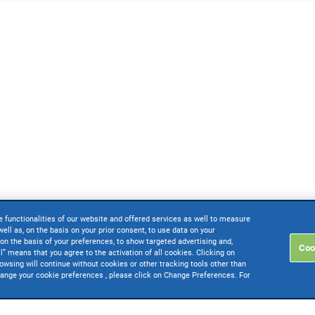
e functionalities of our website and offered services as well to measure
ell as, on the basis on your prior consent, to use data on your
on the basis of your preferences, to show targeted advertising and,
Coo
ll” means that you agree to the activation of all cookies. Clicking on
rowsing will continue without cookies or other tracking tools other than
change your cookie preferences , please click on Change Preferences. For