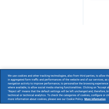
We use cookies and other tracking technologies, also from third parties, to allow th
in aggregated form traffic and performances of the website and of our services, as w
navigation activity to improve performance, to personalise the browsing experience 
where available, to allow social media sharing functionalities. Clicking on “Accept a
"Reject all" means that the default settings will be left unchanged and, therefore, b
technical or technical analytics. To check the categories of cookies, configure or 
more information about cookies, please see our Cookie Policy.
More information