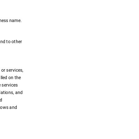
iness name.
nd to other
or services,
lled on the
e services
llations, and
nd
flows and