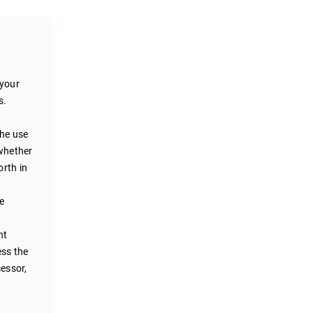
 your
s.
the use
 whether
orth in
he
nt
ess the
cessor,