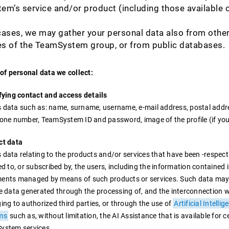
m’s service and/or product (including those available o
E IMPRESE
ERCA E LA REDAZIONE DI
ONI PER IL CONTRACT
APP DEDICATA
CANTIERE, RAPPORTINI 
CLOUD PER LA GESTION
FISCALI
AZIENDA
NELL’ELABORAZIONE DE
ONFERENCE
AZIONE
RE PER LA GESTIONE
SERVICE CONTABILITÀ 
SPID PER USO PROFESS
.
NTI LEGALI
MENT E LA GESTIONE
COMPUTI
CDA
SERVIZI E SOLUZIONI P
CEDOLINI
IONE CONSULENTI,
LI DI ALTA QUALITÀ E
ALE DI PEC
COMMERCIALISTI
PER AZIENDE
ases, we may gather your personal data also from othe
STEM OIL
NTENZIOSO
TEAMSYSTEM AGRIFOO
GESTIRE L'ATTIVITÀ OP
CIALISTI E AVVOCATI
OGIA ALL’AVANGUARDIA
SUPPORTO PER I
s of the TeamSystem group, or from public databases.
RE GESTIONALE PER
A D’IMPRESA
I SOFTWARE PER LA FIL
DEI SOSTITUTI DI IMPO
CESSIONE E ACQUISTO 
PROFESSIONISTI PER L
 E OLEIFICI
ALE DI FINANZA PER I
AGROALIMENTARE
TS SAFETY&COMPLIAN
FISCALI
YSTEM CONTRACT
GESTIONE DEI SERVIZI
TEAMSYSTEM CYBERSE
RE PER GESTIRE
CIALISTI
SICUREZZA, COMPLIAN
PIATTAFORMA DIGITALE
EMENT
CONTABILI
PROTEZIONE DIGITALE
of personal data we collect:
SI, DOCUMENTI ED
YSTEM CONSTRUCTION
BADGE DIGITALE DI CAN
TEAMSYSTEM CONSTR
GESTIONE CREDITI
ONE PER LA GESTIONE
COMPLETA PER E-MAIL,
YSTEM WASTE
ATI DI PROGETTO
 MANAGEMENT
TEAMSYSTEM CONSTR
CDE
fying contact and access details
CONTRATTUALISTICA
WEB E DATI AZIENDALI
RE GESTIONE DIGITALE
E FACILITY
TUTTE LE SOLUZIONI PE
CDE E GESTIONE PROGE
data such as: name, surname, username, e-mail address, postal addr
IUTI INTEGRATO CON IL
EMENT
 SCORING
FILIERA DELL'EDILIZIA E
CREDIT RATING
one number, TeamSystem ID and password, image of the profile (if you
UREZZA CANTIERI
ZIONE DEL RISCHIO
DELL'IMPIANTISTICA
RATING UFFICIALI E CER
ct data
RE PER GESTIRE LA
IMPRESE EUROPEE
DA PARTE DI MODEFIN
data relating to the products and/or services that have been -respecti
ZZA NEI CANTIERI
ed to, or subscribed by, the users, including the information contained 
ents managed by means of such products or services. Such data may
 PLATFORM
e data generated through the processing of, and the interconnection w
FORMA PER LA GESTIONE
ing to authorized third parties, or through the use of
Artificial Intellig
CHIO DI CREDITO
ms
such as, without limitation, the AI Assistance that is available for c
ystem services.