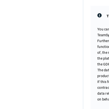
T
You can
TeamSys
Further
functio
of, the
the pla
the GD
The data
product
If this 
contrac
data re
on beha