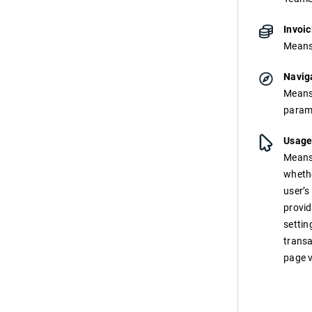
Invoi
Means 
Navig
Means 
parame
Usage
Means 
whethe
user’s
provi
settin
transa
page v