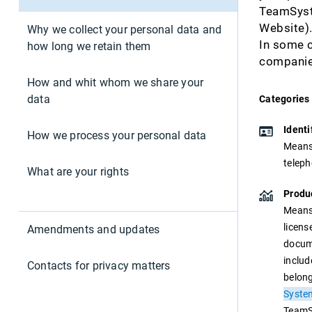
TeamSyste
E MEDI
LA RIC
SOLUZI
CON L'
EUROC
AUTOM
SOFTWA
Pubblica Amministrazione
Website)
Why we collect your personal data and
DOCUME
MANAGE
FORMAZ
MATERIA
AZIEND
In some c
how long we retain them
TEAMSY
DEL CO
Retail
COMMER
TECNOL
companie
SOFTWA
FINANZ
Sport
FRANTOI
TS CDE
IL PORT
How and whit whom we share your
TEAMS
SOFTWA
COMMER
data
MANAG
Categories 
CRM
PROCES
TEAMS
SOLUZI
TEAMS
ELABOR
ASSET
Identi
DELLA 
Fatturazione
How we process your personal data
SOFTWA
ASSET 
Means 
Financial Solutions
DEI RIF
MANAG
CREDIT
teleph
What are your rights
RENTRI
TS SIC
VALUTA
HR
Produ
SOFTWA
DELLE 
Means 
SICURE
Trust Services
licens
Amendments and updates
docum
RATING
Ecommerce
includ
PIATTA
Contacts for privacy matters
Email marketing
belong
DEL RIS
Syste
TeamS