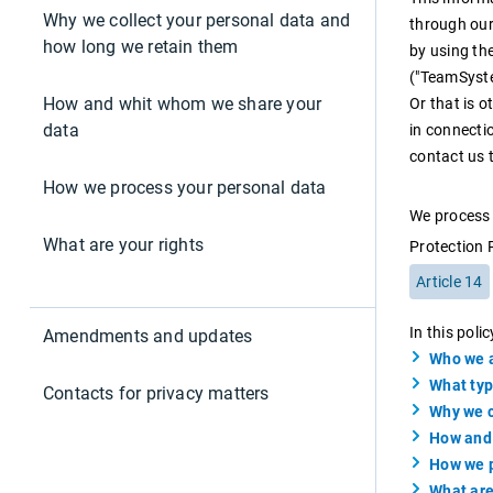
Why we collect your personal data and
E MEDI
LA RIC
SOLUZI
CON L'
EUROC
AUTOM
SOFTWA
through ou
Pubblica Amministrazione
how long we retain them
DOCUME
MANAGE
FORMAZ
MATERIA
AZIEND
by using th
TEAMSY
DEL CO
Retail
COMMER
TECNOL
("TeamSyst
SOFTWA
FINANZ
How and whit whom we share your
Or that is 
Sport
FRANTOI
TS CDE
IL PORT
data
TEAMS
in connecti
SOFTWA
COMMER
MANAG
contact us 
CRM
PROCES
TEAMS
SOLUZI
How we process your personal data
TEAMS
ELABOR
ASSET
DELLA 
Fatturazione
We process 
SOFTWA
ASSET 
What are your rights
Protection 
Financial Solutions
DEI RIF
MANAG
CREDIT
Article 14
RENTRI
TS SIC
VALUTA
HR
SOFTWA
DELLE 
In this poli
Amendments and updates
SICURE
Trust Services
Who we a
What typ
RATING
Ecommerce
Contacts for privacy matters
Why we c
PIATTA
Email marketing
How and 
DEL RIS
How we p
What are