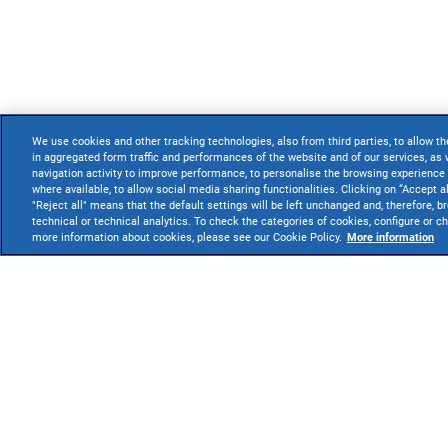
We use cookies and other tracking technologies, also from third parties, to allow th
in aggregated form traffic and performances of the website and of our services, as w
navigation activity to improve performance, to personalise the browsing experience 
where available, to allow social media sharing functionalities. Clicking on “Accept a
"Reject all" means that the default settings will be left unchanged and, therefore, b
technical or technical analytics. To check the categories of cookies, configure or 
more information about cookies, please see our Cookie Policy.
More information