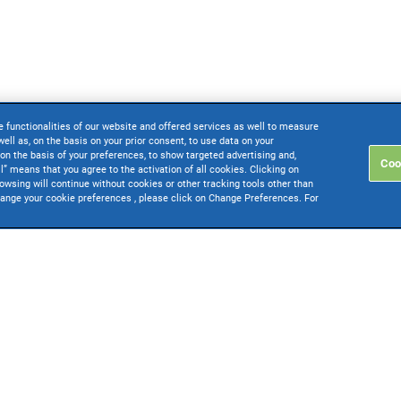
e functionalities of our website and offered services as well to measure
ell as, on the basis on your prior consent, to use data on your
on the basis of your preferences, to show targeted advertising and,
Coo
ll” means that you agree to the activation of all cookies. Clicking on
rowsing will continue without cookies or other tracking tools other than
change your cookie preferences , please click on Change Preferences. For