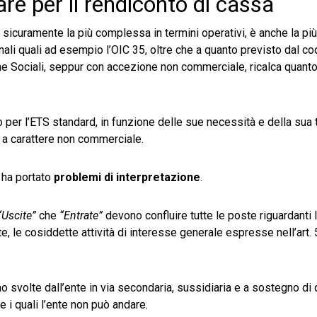
are per il rendiconto di cassa
a sicuramente la più complessa in termini operativi, è anche la pi
ali quali ad esempio l’OIC 35, oltre che a quanto previsto dal codi
he Sociali, seppur con accezione non commerciale, ricalca quanto
o per l’ETS standard, in funzione delle sue necessità e della sua 
a carattere non commerciale.
 ha portato
problemi di interpretazione
.
“Uscite”
che
“Entrate”
devono confluire tutte le poste riguardanti 
nte, le cosiddette attività di interesse generale espresse nell’art. 5
no svolte dall’ente in via secondaria, sussidiaria e a sostegno di 
e i quali l’ente non può andare.