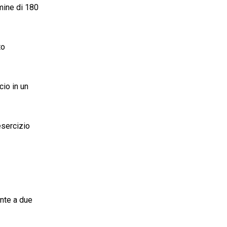
rmine di 180
to
cio in un
esercizio
onte a due