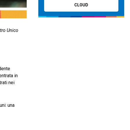
CLOUD
stro Unico
edente
ntrata in
rati nei
uni: una