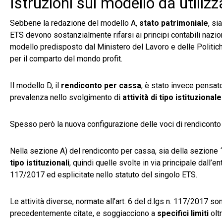
Istruzioni sul modello da utilizz
Sebbene la redazione del modello A,
stato patrimoniale
, si
ETS devono sostanzialmente rifarsi ai principi contabili nazion
modello predisposto dal Ministero del Lavoro e delle Politic
per il comparto del mondo profit.
Il modello D, il
rendiconto per cassa
, è stato invece pensat
prevalenza nello svolgimento di
attività di tipo istituzionale
Spesso però la nuova configurazione delle voci di rendiconto
Nella sezione A) del rendiconto per cassa, sia della sezione
tipo istituzionali
, quindi quelle svolte in via principale dall’e
117/2017 ed esplicitate nello statuto del singolo ETS.
Le attività diverse, normate all’art. 6 del d.lgs n. 117/2017 so
precedentemente citate, e soggiacciono a
specifici limiti
oltr