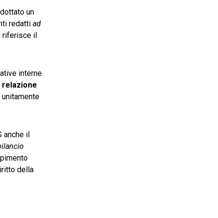
adottato un
nti redatti
ad
riferisce il
ative interne
a relazione
e unitamente
 anche il
bilancio
empimento
ritto della