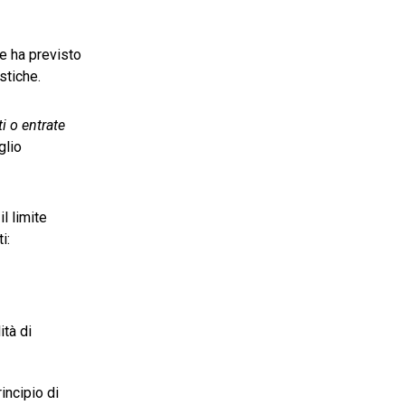
re ha previsto
stiche.
ti o entrate
glio
l limite
i:
ità di
incipio di