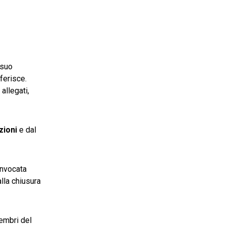
 suo
ferisce.
allegati,
zioni
e dal
onvocata
lla chiusura
membri del