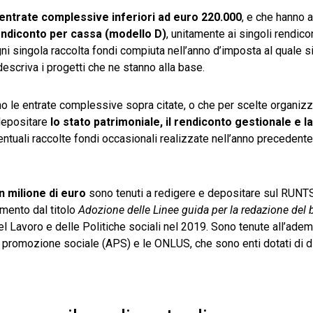
entrate complessive inferiori ad euro 220.000
, e che hanno 
ndiconto per cassa (modello D)
, unitamente ai singoli rendico
gni singola raccolta fondi compiuta nell’anno d’imposta al quale si 
 descriva i progetti che ne stanno alla base.
o le entrate complessive sopra citate, o che per scelte organizz
 depositare
lo stato patrimoniale, il rendiconto gestionale e l
entuali raccolte fondi occasionali realizzate nell’anno precedent
n milione di euro
sono tenuti a redigere e depositare sul RUNTS
mento dal titolo
Adozione delle Linee guida per la redazione del 
del Lavoro e delle Politiche sociali nel 2019. Sono tenute all’ad
 promozione sociale (APS) e le ONLUS, che sono enti dotati di di