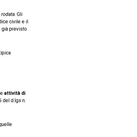
ù
rodata
. Gli
ce civile e il
 già previsto
tipica
le
attività di
 del d.lgs n.
quelle