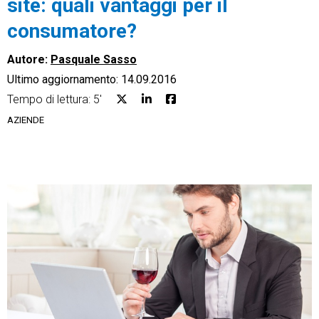
site: quali vantaggi per il
consumatore?
Autore:
Pasquale Sasso
Ultimo aggiornamento: 14.09.2016
CRM
Tempo di lettura: 5'
Ecommerce
AZIENDE
Email Marketing
Fatturazione
Financial Solutions
HR
Trust Services
TeamSystem Corporate