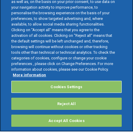
as well as, on the basis on your prior consent, to use data on
your navigation activity to improve performance, to
personalise the browsing experience on the basis of your
preferences, to show targeted advertising and, where
available, to allow social media sharing functionalities.
Clicking on “Accept all” means that you agree to the
activation of all cookies. Clicking on "Reject all" means that
the default settings will be left unchanged and, therefore,
browsing will continue without cookies or other tracking
tools other than technical or technical analytics. To check the
categories of cookies, configure or change your cookie
preferences , please click on Change Preferences. For more
information about cookies, please see our Cookie Policy.
More information
Cookies Settings
Reject All
Accept All Cookies