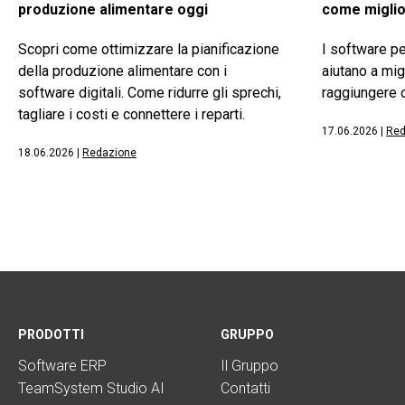
produzione alimentare oggi
come miglio
Scopri come ottimizzare la pianificazione
I software pe
della produzione alimentare con i
aiutano a mig
software digitali. Come ridurre gli sprechi,
raggiungere o
tagliare i costi e connettere i reparti.
17.06.2026
|
Red
18.06.2026
|
Redazione
PRODOTTI
GRUPPO
Software ERP
Il Gruppo
TeamSystem Studio AI
Contatti