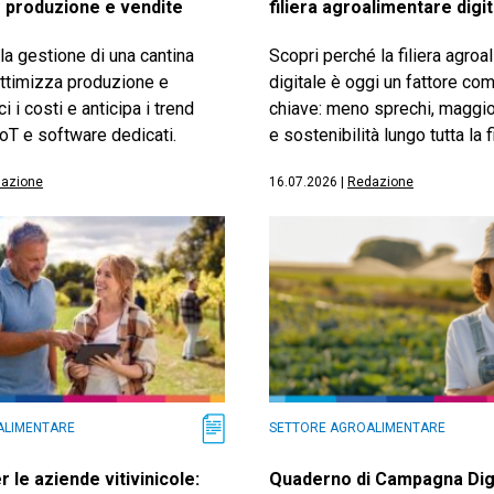
e produzione e vendite
filiera agroalimentare digi
a gestione di una cantina
Scopri perché la filiera agroa
ottimizza produzione e
digitale è oggi un fattore com
i i costi e anticipa i trend
chiave: meno sprechi, maggio
oT e software dedicati.
e sostenibilità lungo tutta la fi
azione
16.07.2026
|
Redazione
ALIMENTARE
SETTORE AGROALIMENTARE
 le aziende vitivinicole:
Quaderno di Campagna Digi