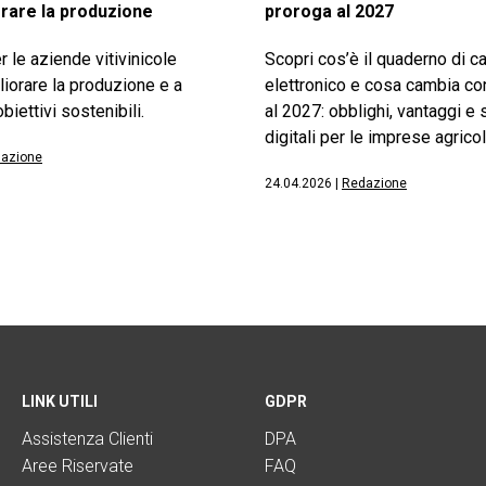
rare la produzione
proroga al 2027
r le aziende vitivinicole
Scopri cos’è il quaderno di 
liorare la produzione e a
elettronico e cosa cambia co
biettivi sostenibili.
al 2027: obblighi, vantaggi e 
digitali per le imprese agricol
azione
24.04.2026
|
Redazione
LINK UTILI
GDPR
Assistenza Clienti
DPA
Aree Riservate
FAQ