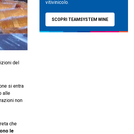
vitivinicolo.
SCOPRI TEAMSYSTEM WINE
izioni del
one si entra
o alle
erazioni non
reta che
sono le