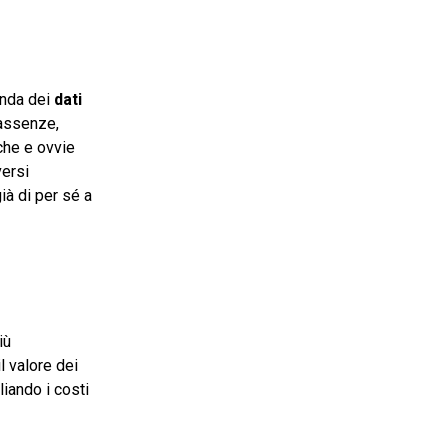
enda dei
dati
 assenze,
che e ovvie
versi
ià di per sé a
iù
l valore dei
gliando i costi