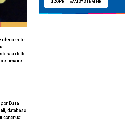
SCOPRI TEAMSYSTEM HR
e riferimento
he
 stessa delle
sorse umane
:
o per
Data
ali
, database
i continuo: