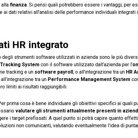
 alla
finanza
. Si pensi quali potrebbero esser
e
i vantaggi, per e
 ai dati relativi all’analisi delle performance individuali integrati 
ati HR integrato
degli strumenti software utilizzati in azienda sono le più divers
t Tracking System
con il software utilizzato dall’azienda per l’
on
ime tracking e un
software payroll
; o all’integrazione tra un
HR A
all’integrazione tra un
Performance Management System
con
miti ai risultati raggiungibili.
 prima cosa è bene individuare gli obiettivi specifici ai quali p
cessario
valutare gli strumenti attualmente presenti in azien
re i target prefissati. A quel punto si potrà capire quanto effet
soluzioni non comunicanti, valutando eventualmente l’idea di punt