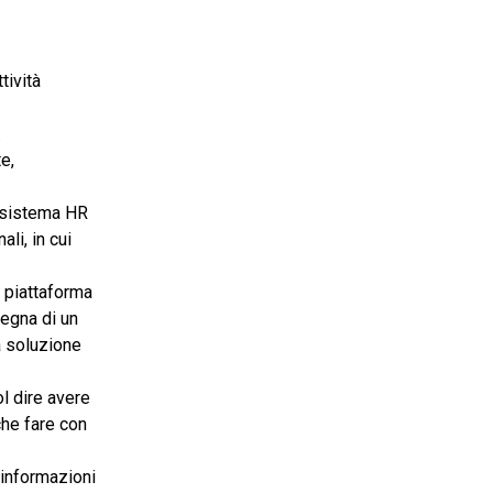
tività
.
te,
n sistema HR
li, in cui
a piattaforma
segna di un
la soluzione
l dire avere
che fare con
i informazioni