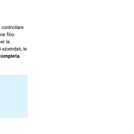
 controllare
ne fino
er la
 aziendali, le
 completa.