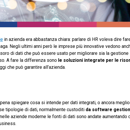
le
in azienda
era abbastanza chiara: parlare di HR voleva dire far
paga. Negli ultimi anni però le imprese più innovative vedono anc
soro di dati che può essere usato per migliorare sia la gestione
o. A fare la differenza sono
le soluzioni integrate per le ri
ggi che può garantire all’azienda.
pena spiegare cosa si intende per dati integrati, o ancora megli
rse tipologie di dati, normalmente custoditi
da software gestion
, nelle aziende moderne le fonti di dati sono andate aumentando d
 business.