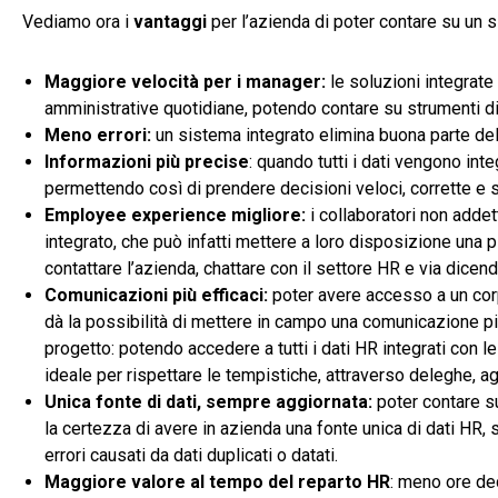
Vediamo ora i
vantaggi
per l’azienda di poter contare su un 
Maggiore velocità per i manager:
le soluzioni integrate
amministrative quotidiane, potendo contare su strumenti d
Meno errori:
un sistema integrato elimina buona parte delle
Informazioni più precise
: quando tutti i dati vengono inte
permettendo così di prendere decisioni veloci, corrette e s
Employee experience migliore:
i collaboratori non adde
integrato, che può infatti mettere a loro disposizione una pi
contattare l’azienda, chattare con il settore HR e via dicend
Comunicazioni più efficaci:
poter avere accesso a un corp
dà la possibilità di mettere in campo una comunicazione più
progetto: potendo accedere a tutti i dati HR integrati con le
ideale per rispettare le tempistiche, attraverso deleghe, a
Unica fonte di dati, sempre aggiornata:
poter contare su
la certezza di avere in azienda una fonte unica di dati HR, s
errori causati da dati duplicati o datati.
Maggiore valore al tempo del reparto HR
: meno ore ded