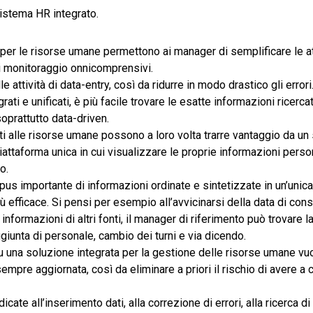
sistema HR integrato.
 per le risorse umane permettono ai manager di semplificare le at
i monitoraggio onnicomprensivi.
 attività di data-entry, così da ridurre in modo drastico gli errori
grati e unificati, è più facile trovare le esatte informazioni ricerca
oprattutto data-driven.
tti alle risorse umane possono a loro volta trarre vantaggio da u
attaforma unica in cui visualizzare le proprie informazioni persona
o.
us importante di informazioni ordinate e sintetizzate in un’unic
 efficace. Si pensi per esempio all’avvicinarsi della data di con
 informazioni di altri fonti, il manager di riferimento può trovare 
ggiunta di personale, cambio dei turni e via dicendo.
 una soluzione integrata per la gestione delle risorse umane vuo
empre aggiornata, così da eliminare a priori il rischio di avere a 
icate all’inserimento dati, alla correzione di errori, alla ricerca d