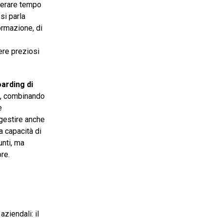
iberare tempo
si parla
ormazione, di
ere preziosi
arding
di
, combinando
e
 gestire anche
a capacità di
unti, ma
re.
ziendali: il