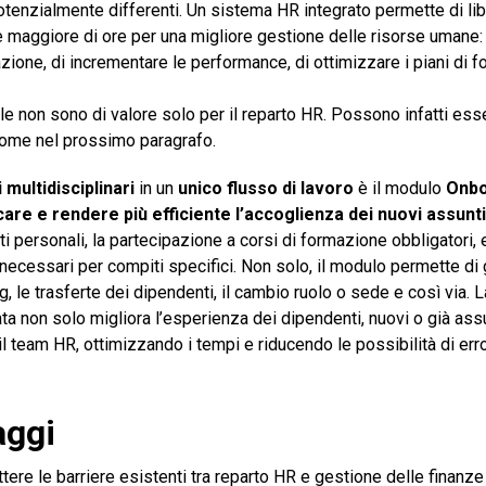
potenzialmente differenti. Un sistema HR integrato permette di l
maggiore di ore per una migliore gestione delle risorse umane: 
zione, di incrementare le performance, di ottimizzare i piani di f
le non sono di valore solo per il reparto HR. Possono infatti ess
 come nel prossimo paragrafo.
multidisciplinari
in un
unico flusso di lavoro
è il modulo
Onbo
care e rendere più efficiente l’accoglienza dei nuovi assun
ti
ti personali, la partecipazione a corsi di formazione obbligatori, 
 necessari per compiti specifici. Non solo, il modulo permette di
g, le trasferte dei dipendenti, il cambio ruolo o sede e così via. L
ata non solo migliora l’esperienza dei dipendenti, nuovi o già ass
l team HR, ottimizzando i tempi e riducendo le possibilità di erro
taggi
re le barriere esistenti tra reparto HR e gestione delle finanze a