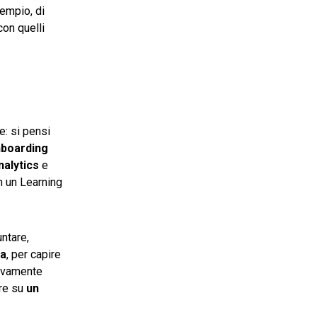
sempio, di
con quelli
e: si pensi
boarding
nalytics
e
 un Learning
untare,
da
, per capire
tivamente
are su
un