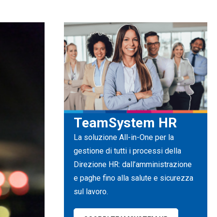
TeamSystem HR
La soluzione All-in-One per la
gestione di tutti i processi della
Direzione HR: dall’amministrazione
e paghe fino alla salute e sicurezza
sul lavoro.