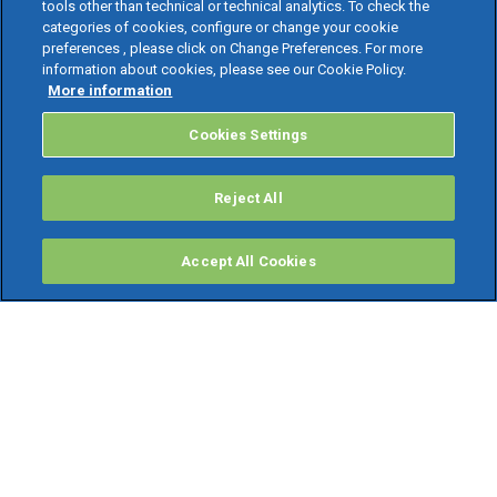
tools other than technical or technical analytics. To check the
categories of cookies, configure or change your cookie
preferences , please click on Change Preferences. For more
information about cookies, please see our Cookie Policy.
More information
Cookies Settings
Reject All
Accept All Cookies
PRODOTTI
Software ERP
TeamSystem Studio AI
Fatture In Cloud
Soluzioni per Commercialisti
Software Cloud