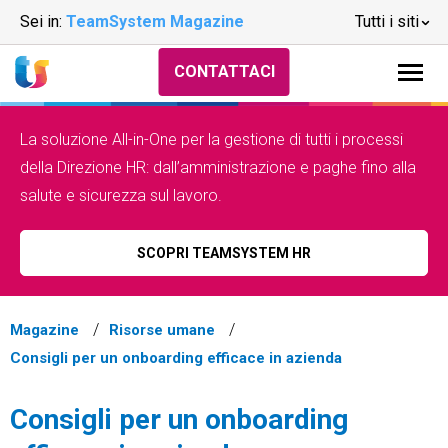
Sei in:
TeamSystem Magazine
Tutti i siti
CONTATTACI
La soluzione All-in-One per la gestione di tutti i processi
della Direzione HR: dall’amministrazione e paghe fino alla
salute e sicurezza sul lavoro.
SCOPRI TEAMSYSTEM HR
Magazine
Risorse umane
Consigli per un onboarding efficace in azienda
Consigli per un onboarding