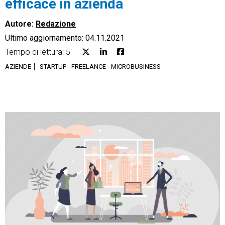
efficace in azienda
Autore:
Redazione
Ultimo aggiornamento: 04.11.2021
Tempo di lettura: 5'
CRM
AZIENDE
STARTUP - FREELANCE - MICROBUSINESS
Ecommerce
Email Marketing
Fatturazione
Financial Solutions
HR
Trust Services
TeamSystem Corporate