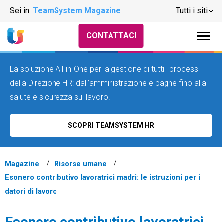
Sei in:
TeamSystem Magazine
Tutti i siti
CONTATTACI
La soluzione All-in-One per la gestione di tutti i processi
della Direzione HR: dall’amministrazione e paghe fino alla
salute e sicurezza sul lavoro.
SCOPRI TEAMSYSTEM HR
Magazine
Risorse umane
Esonero contributivo lavoratrici madri: le istruzioni per i
datori di lavoro
Esonero contributivo lavoratrici