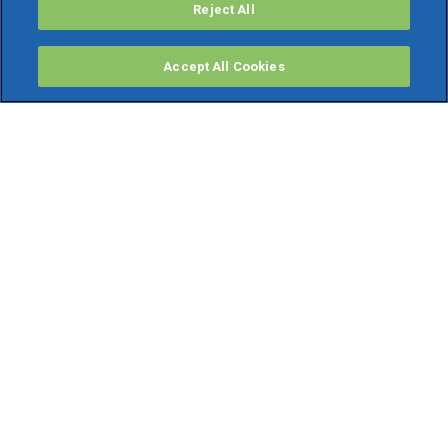
Reject All
Accept All Cookies
PRODOTTI
Software ERP
TeamSystem Studio AI
Fatture In Cloud
Soluzioni per Commercialisti
Software Cloud
Gestione contabile fiscale
Software Paghe
Gestionali Gratis
Software Professionisti Gratis
Finanza Agevolata
Bonus Fiscali