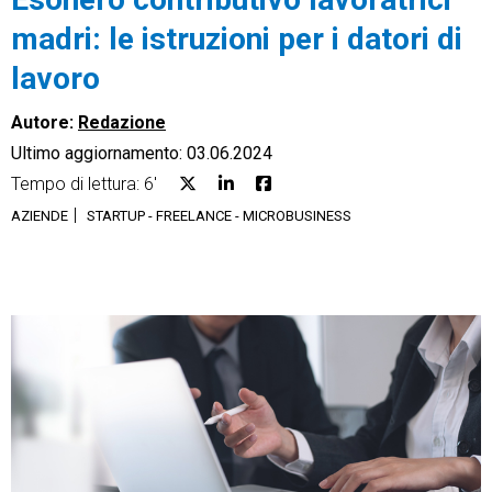
madri: le istruzioni per i datori di
lavoro
Autore:
Redazione
CRM
Ultimo aggiornamento: 03.06.2024
Ecommerce
Tempo di lettura: 6'
AZIENDE
STARTUP - FREELANCE - MICROBUSINESS
Email Marketing
Fatturazione
Financial Solutions
HR
Trust Services
TeamSystem Corporate