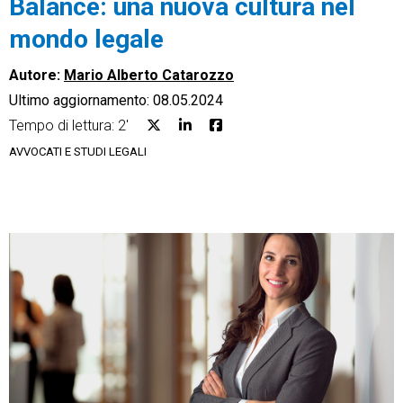
Balance: una nuova cultura nel
mondo legale
Autore:
Mario Alberto Catarozzo
Ultimo aggiornamento: 08.05.2024
CRM
Tempo di lettura: 2'
Ecommerce
AVVOCATI E STUDI LEGALI
Email Marketing
Fatturazione
Financial Solutions
HR
Trust Services
TeamSystem Corporate