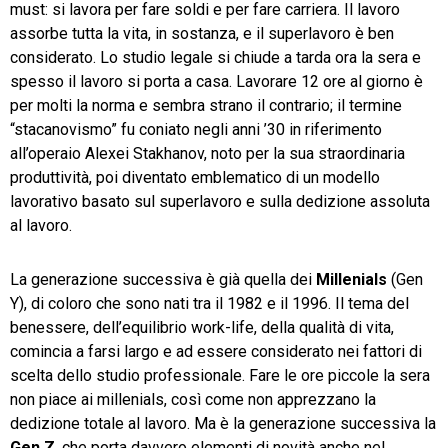
must: si lavora per fare soldi e per fare carriera. Il lavoro
assorbe tutta la vita, in sostanza, e il superlavoro è ben
considerato. Lo studio legale si chiude a tarda ora la sera e
spesso il lavoro si porta a casa. Lavorare 12 ore al giorno è
per molti la norma e sembra strano il contrario; il termine
“stacanovismo” fu coniato negli anni ’30 in riferimento
all’operaio Alexei Stakhanov, noto per la sua straordinaria
produttività, poi diventato emblematico di un modello
lavorativo basato sul superlavoro e sulla dedizione assoluta
al lavoro.
La generazione successiva è già quella dei
Millenials
(Gen
Y), di coloro che sono nati tra il 1982 e il 1996. Il tema del
benessere, dell’equilibrio work-life, della qualità di vita,
comincia a farsi largo e ad essere considerato nei fattori di
scelta dello studio professionale. Fare le ore piccole la sera
non piace ai millenials, così come non apprezzano la
dedizione totale al lavoro. Ma è la generazione successiva la
Gen Z
, che porta davvero elementi di novità anche nel