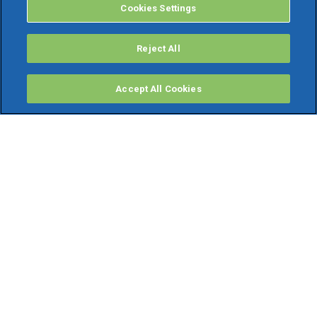
Cookies Settings
Reject All
Accept All Cookies
PRODOTTI
Software ERP
TeamSystem Studio AI
Fatture In Cloud
Soluzioni per Commercialisti
Software Cloud
Gestione contabile fiscale
Software Paghe
Gestionali Gratis
Software Professionisti Gratis
Finanza Agevolata