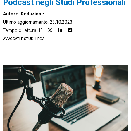
Podcast negli Studi Professionali
Autore:
Redazione
Ultimo aggiornamento: 23.10.2023
Tempo di lettura: 1'
CRM
AVVOCATI E STUDI LEGALI
Ecommerce
Email Marketing
Fatturazione
Financial Solutions
HR
Trust Services
TeamSystem Corporate