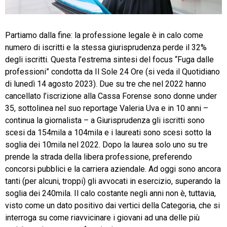
TeamSystem Store
Partiamo dalla fine: la professione legale è in calo come
numero di iscritti e la stessa giurisprudenza perde il 32%
degli iscritti. Questa l’estrema sintesi del focus “Fuga dalle
professioni” condotta da Il Sole 24 Ore (si veda il Quotidiano
di lunedì 14 agosto 2023). Due su tre che nel 2022 hanno
cancellato l’iscrizione alla Cassa Forense sono donne under
35, sottolinea nel suo reportage Valeria Uva e in 10 anni –
continua la giornalista – a Giurisprudenza gli iscritti sono
scesi da 154mila a 104mila e i laureati sono scesi sotto la
soglia dei 10mila nel 2022. Dopo la laurea solo uno su tre
prende la strada della libera professione, preferendo
concorsi pubblici e la carriera aziendale. Ad oggi sono ancora
tanti (per alcuni, troppi) gli avvocati in esercizio, superando la
soglia dei 240mila. Il calo costante negli anni non è, tuttavia,
visto come un dato positivo dai vertici della Categoria, che si
interroga su come riavvicinare i giovani ad una delle più