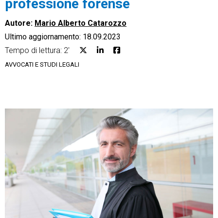
professione forense
Autore:
Mario Alberto Catarozzo
Ultimo aggiornamento: 18.09.2023
Tempo di lettura: 2'
CRM
AVVOCATI E STUDI LEGALI
Ecommerce
Email Marketing
Fatturazione
Financial Solutions
HR
Trust Services
TeamSystem Corporate