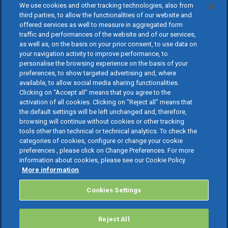
We use cookies and other tracking technologies, also from
third parties, to allow the functionalities of our website and
offered services as well to measure in aggregated form
traffic and performances of the website and of our services,
as well as, on the basis on your prior consent, to use data on
your navigation activity to improve performance, to
personalise the browsing experience on the basis of your
preferences, to show targeted advertising and, where
available, to allow social media sharing functionalities.
Clicking on “Accept all” means that you agree to the
activation of all cookies. Clicking on "Reject all" means that
the default settings will be left unchanged and, therefore,
browsing will continue without cookies or other tracking
tools other than technical or technical analytics. To check the
categories of cookies, configure or change your cookie
preferences , please click on Change Preferences. For more
information about cookies, please see our Cookie Policy.
More information
Cookies Settings
Reject All