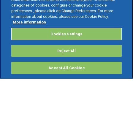
categories of cookies, configure or change your cookie
preferences , please click on Change Preferences. For more
information about cookies, please see our Cookie Policy.
More information
Cookies Settings
Reject All
Accept All Cookies
PRODOTTI
Software ERP
TeamSystem Studio AI
Fatture In Cloud
Soluzioni per Commercialisti
Software Cloud