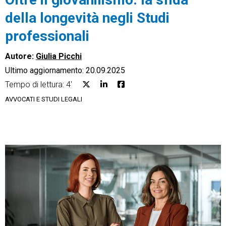
della longevità negli Studi
professionali
Autore:
Giulia Picchi
CRM
Ultimo aggiornamento: 20.09.2025
Ecommerce
Tempo di lettura: 4'
AVVOCATI E STUDI LEGALI
Email Marketing
Fatturazione
Financial Solutions
HR
Trust Services
TeamSystem Corporate