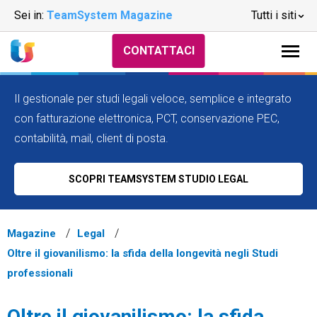
Sei in:
TeamSystem Magazine
Tutti i siti
CONTATTACI
Il gestionale per studi legali veloce, semplice e integrato
con fatturazione elettronica, PCT, conservazione PEC,
contabilità, mail, client di posta.
SCOPRI TEAMSYSTEM STUDIO LEGAL
Magazine
Legal
Oltre il giovanilismo: la sfida della longevità negli Studi
professionali
Oltre il giovanilismo: la sfida