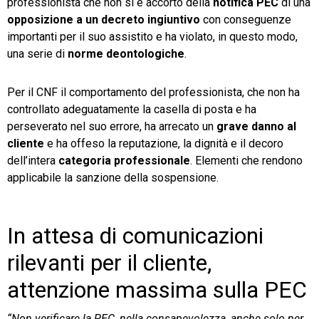
professionista che non si è accorto della
notifica PEC
di una
opposizione a un decreto ingiuntivo
con conseguenze
importanti per il suo assistito e ha violato, in questo modo,
una serie di
norme deontologiche
.
Per il CNF il comportamento del professionista, che non ha
controllato adeguatamente la casella di posta e ha
perseverato nel suo errore, ha arrecato un
grave danno al
cliente
e ha offeso la reputazione, la dignità e il decoro
dell’intera
categoria professionale
. Elementi che rendono
applicabile la sanzione della sospensione.
In attesa di comunicazioni
rilevanti per il cliente,
attenzione massima sulla PEC
“Non verificare la PEC, nella consapevolezza, anche solo per