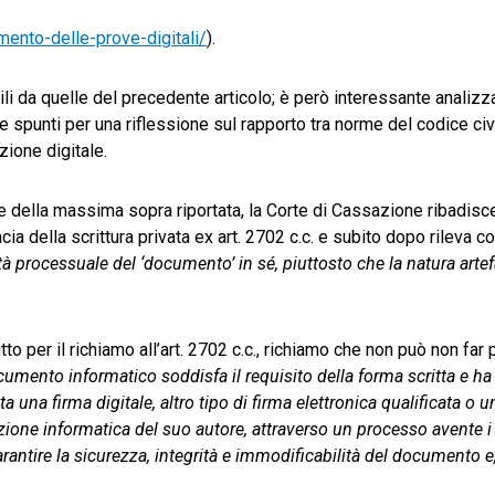
nto-delle-prove-digitali/
).
li da quelle del precedente articolo; è però interessante analizza
punti per una riflessione sul rapporto tra norme del codice civi
zione digitale.
e della massima sopra riportata, la Corte di Cassazione ribadisce
cia della scrittura privata ex art. 2702 c.c. e subito dopo rileva c
tà processuale del ‘documento’ in sé, piuttosto che la natura artef
o per il richiamo all’art. 2702 c.c., richiamo che non può non far
cumento informatico soddisfa il requisito della forma scritta e ha l
 una firma digitale, altro tipo di firma elettronica qualificata o u
zione informatica del suo autore, attraverso un processo avente i 
 garantire la sicurezza, integrità e immodificabilità del documento e