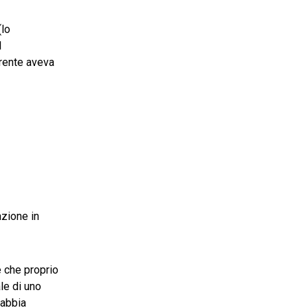
(lo
l
rrente aveva
azione in
e che proprio
ale di uno
 abbia