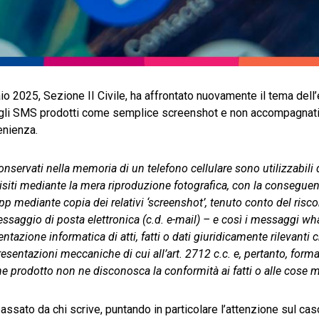
 2025, Sezione II Civile, ha affrontato nuovamente il tema dell’e
egli SMS prodotti come semplice screenshot e non accompagnati
enienza.
nservati nella memoria di un telefono cellulare sono utilizzabili
iti mediante la mera riproduzione fotografica, con la conseguen
pp mediante copia dei relativi ‘screenshot’, tenuto conto del risco
essaggio di posta elettronica (c.d. e-mail) – e così i messaggi w
azione informatica di atti, fatti o dati giuridicamente rilevanti 
ppresentazioni meccaniche di cui all’art. 2712 c.c. e, pertanto, for
iene prodotto non ne disconosca la conformità ai fatti o alle cose
passato da chi scrive, puntando in particolare l’attenzione sul cas