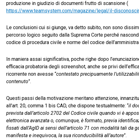
produzione in giudizio di documenti frutto di scansione (
https://www.teamsystem.com/magazine/legal/il-disconoscime
Le conclusioni cui si giunge, va detto subito, non sono dissimi
percorso logico seguito dalla Suprema Corte perché nasconde s
codice di procedura civile e norme del codice dell’amministra
In maniera assai significativa, poche righe dopo l’enunciazion
efficacia probatoria degli screenshot, anche se privi dell’effica
ricorrente non avesse “
contestato precipuamente l’utilizzabili
contenuto
”.
Questi passi della motivazione meritano attenzione, innanzitutt
all’art. 20, comma 1 bis CAD, che dispone testualmente: “
il do
prevista dall’articolo 2702 del Codice civile quando vi è apposta
elettronica avanzata o, comunque, è formato, previa identifica
fissati dall’AgID ai sensi dell’articolo 71 con modalità tali da
manifesta e inequivoca, la sua riconducibilità all’autore
”.