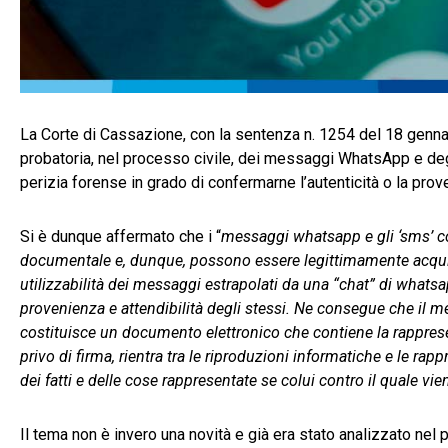
La Corte di Cassazione, con la sentenza n. 1254 del 18 gennaio
probatoria, nel processo civile, dei messaggi WhatsApp e d
perizia forense in grado di confermarne l’autenticità o la prov
Si è dunque affermato che i “
messaggi whatsapp e gli ‘sms’ co
documentale e, dunque, possono essere legittimamente acquis
utilizzabilità dei messaggi estrapolati da una “chat” di whatsa
provenienza e attendibilità degli stessi. Ne consegue che il m
costituisce un documento elettronico che contiene la rappresent
privo di firma, rientra tra le riproduzioni informatiche e le ra
dei fatti e delle cose rappresentate se colui contro il quale v
Il tema non è invero una novità e già era stato analizzato nel 