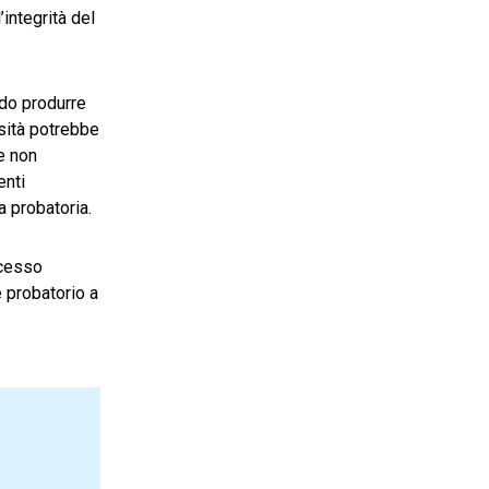
integrità del
ndo produrre
ssità potrebbe
e non
enti
 probatoria.
ocesso
 probatorio a