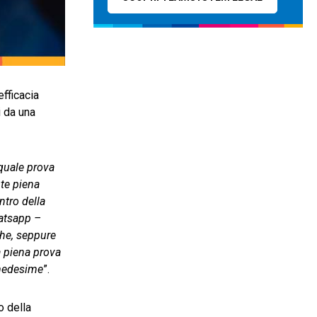
fficacia
 da una
 quale prova
te piena
ntro della
hatsapp –
che, seppure
ma piena prova
 medesime
”.
o della