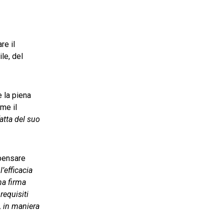
re il
le, del
 la piena
ome il
atta del suo
 pensare
’efficacia
na firma
requisiti
, in maniera