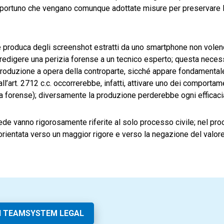
pportuno che vengano comunque adottate misure per preservare l’
e produca degli screenshot estratti da uno smartphone non vole
ar redigere una perizia forense a un tecnico esperto; questa nece
produzione a opera della controparte, sicché appare fondamental
ll’art. 2712 c.c. occorrerebbe, infatti, attivare uno dei comportam
a forense); diversamente la produzione perderebbe ogni efficacia
sede vanno rigorosamente riferite al solo processo civile; nel pr
rientata verso un maggior rigore e verso la negazione del valore
I TEAMSYSTEM LEGAL