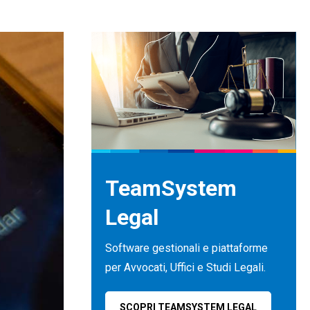
TeamSystem
Legal
Software gestionali e piattaforme
per Avvocati, Uffici e Studi Legali.
SCOPRI TEAMSYSTEM LEGAL