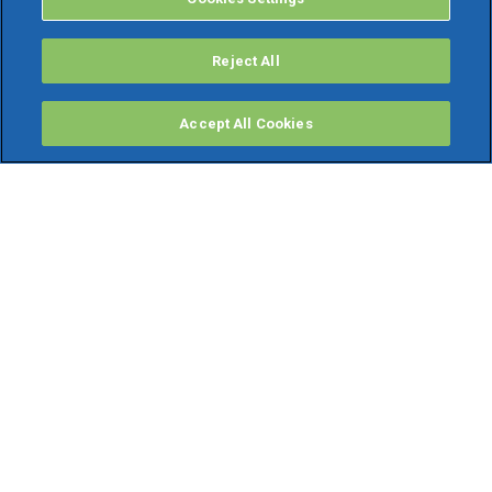
Reject All
Accept All Cookies
PRODOTTI
Software ERP
TeamSystem Studio AI
Fatture In Cloud
Soluzioni per Commercialisti
Software Cloud
Gestione contabile fiscale
Software Paghe
Gestionali Gratis
Software Professionisti Gratis
Finanza Agevolata
Bonus Fiscali