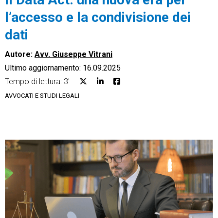
l’accesso e la condivisione dei
dati
Autore:
Avv. Giuseppe Vitrani
CRM
Ultimo aggiornamento: 16.09.2025
Ecommerce
Tempo di lettura: 3'
AVVOCATI E STUDI LEGALI
Email Marketing
Fatturazione
Financial Solutions
HR
Trust Services
TeamSystem Corporate