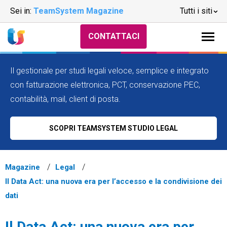
Sei in:
TeamSystem Magazine
Tutti i siti
CONTATTACI
Il gestionale per studi legali veloce, semplice e integrato
con fatturazione elettronica, PCT, conservazione PEC,
contabilità, mail, client di posta.
SCOPRI TEAMSYSTEM STUDIO LEGAL
Magazine
Legal
Il Data Act: una nuova era per l’accesso e la condivisione dei
dati
Il Data Act: una nuova era per