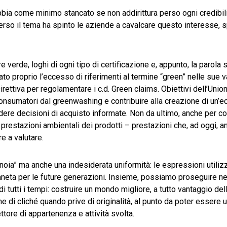
bbia come minimo stancato se non addirittura perso ogni credibilità
verso il tema ha spinto le aziende a cavalcare questo interesse,
e verde, loghi di ogni tipo di certificazione e, appunto, la parola
tato proprio l’eccesso di riferimenti al termine “green” nelle sue 
ettiva per regolamentare i c.d. Green claims. Obiettivi dell’Unione
 i consumatori dal greenwashing e contribuire alla creazione di un’
ere decisioni di acquisto informate. Non da ultimo, anche per co
di prestazioni ambientali dei prodotti – prestazioni che, ad oggi, 
e a valutare.
ia” ma anche una indesiderata uniformità: le espressioni utilizz
aneta per le future generazioni. Insieme, possiamo proseguire ne
di tutti i tempi: costruire un mondo migliore, a tutto vantaggio del
di cliché quando prive di originalità, al punto da poter essere ut
ore di appartenenza e attività svolta.