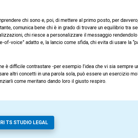
mprendere chi sono e, poi, di mettere al primo posto, per davvero, 
rtante, comunica bene chi è in grado di trovare un equilibrio tra s
alizzazioni, chi riesce a personalizzare il messaggio rendendolo
of-voice” adatto e, la lancio come sfida, chi evita di usare la “p
e è difficile contrastare -per esempio l’idea che vi sia sempre u
are altri concetti in una parola sola, può essere un esercizio mol
nziarli come meritano dando loro il giusto respiro.
RI TS STUDIO LEGAL