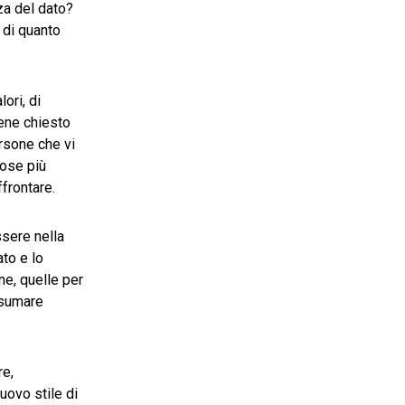
za del dato?
 di quanto
ori, di
iene chiesto
ersone che vi
cose più
ffrontare.
ssere nella
ato e lo
ne, quelle per
nsumare
re,
uovo stile di