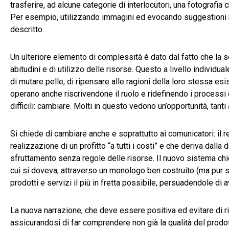
trasferire, ad alcune categorie di interlocutori, una fotografi
Per esempio, utilizzando immagini ed evocando suggestioni mo
descritto.
Un ulteriore elemento di complessità è dato dal fatto che la so
abitudini e di utilizzo delle risorse. Questo a livello individ
di mutare pelle, di ripensare alle ragioni della loro stessa es
operano anche riscrivendone il ruolo e ridefinendo i processi 
difficili: cambiare. Molti in questo vedono un’opportunità, tan
Si chiede di cambiare anche e soprattutto ai comunicatori: il r
realizzazione di un profitto “a tutti i costi” e che deriva da
sfruttamento senza regole delle risorse. Il nuovo sistema chi
cui si doveva, attraverso un monologo ben costruito (ma pu
prodotti e servizi il più in fretta possibile, persuadendole di
La nuova narrazione, che deve essere positiva ed evitare di ri
assicurandosi di far comprendere non già la qualità del prodott