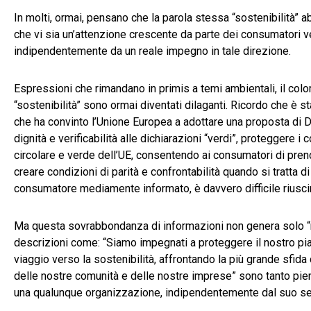
In molti, ormai, pensano che la parola stessa “sostenibilità” a
che vi sia un’attenzione crescente da parte dei consumatori 
indipendentemente da un reale impegno in tale direzione.
Espressioni che rimandano in primis a temi ambientali, il color
“sostenibilità” sono ormai diventati dilaganti. Ricordo che è s
che ha convinto l’Unione Europea a adottare una proposta di Dir
dignità e verificabilità alle dichiarazioni “verdi”, proteggere
circolare e verde dell’UE, consentendo ai consumatori di prend
creare condizioni di parità e confrontabilità quando si tratta 
consumatore mediamente informato, è davvero difficile riuscir
Ma questa sovrabbondanza di informazioni non genera solo “no
descrizioni come: “Siamo impegnati a proteggere il nostro pi
viaggio verso la sostenibilità, affrontando la più grande sfida 
delle nostre comunità e delle nostre imprese” sono tanto piene 
una qualunque organizzazione, indipendentemente dal suo sett