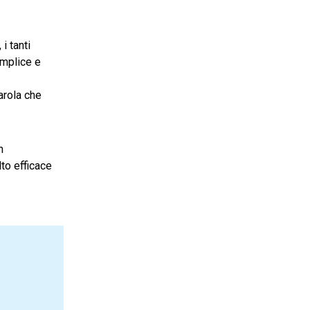
i tanti
emplice e
arola che
n
to efficace