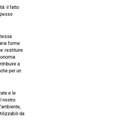
: il fatto
 spesso
 stessa
varie forme
: restituire
economia
ntribuire a
anche per un
ate e le
l nostro
l’ambiente,
ilizzabili da