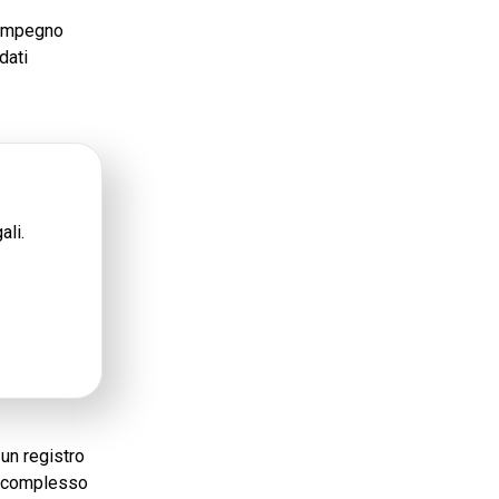
l’impegno
dati
ali.
 un registro
no complesso