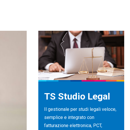
TS Studio Legal
Il gestionale per studi legali veloce,
semplice e integrato con
fatturazione elettronica, PCT,