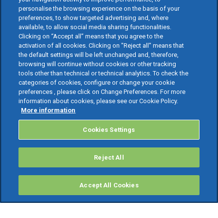
personalise the browsing experience on the basis of your
preferences, to show targeted advertising and, where
available, to allow social media sharing functionalities.
Clicking on “Accept all” means that you agree to the
activation of all cookies. Clicking on "Reject all" means that
the default settings will be left unchanged and, therefore,
browsing will continue without cookies or other tracking
tools other than technical or technical analytics. To check the
categories of cookies, configure or change your cookie
preferences , please click on Change Preferences. For more
information about cookies, please see our Cookie Policy.
More information
Cookies Settings
Reject All
Accept All Cookies