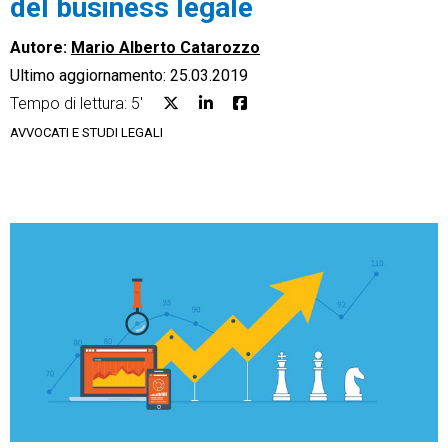
del business legale
Autore:
Mario Alberto Catarozzo
Ultimo aggiornamento: 25.03.2019
Tempo di lettura: 5'
CRM
AVVOCATI E STUDI LEGALI
Ecommerce
Email Marketing
Fatturazione
Financial Solutions
HR
Trust Services
TeamSystem Corporate