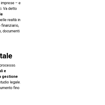
e imprese – e
i. Va detto
le
lle realtà in
 finanziario,
he, documenti
tale
o processo.
li e
a gestione
tudio legale.
ocumento fino