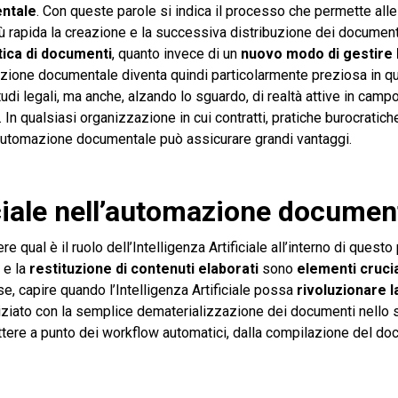
ntale
. Con queste parole si indica il processo che permette all
più rapida la creazione e la successiva distribuzione dei document
ica di documenti
, quanto invece di un
nuovo modo di gestire 
ione documentale diventa quindi particolarmente preziosa in que
udi legali, ma anche, alzando lo sguardo, di realtà attive in campo
. In qualsiasi organizzazione in cui contratti, pratiche burocratic
, l’automazione documentale può assicurare grandi vantaggi.
ificiale nell’automazione documen
qual è il ruolo dell’Intelligenza Artificiale all’interno di quest
e la
restituzione di contenuti elaborati
sono
elementi crucia
ase, capire quando l’Intelligenza Artificiale possa
rivoluzionare l
iziato con la semplice dematerializzazione dei documenti nello s
 mettere a punto dei workflow automatici, dalla compilazione del d