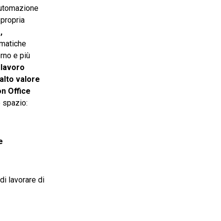
i automazione
 propria
,
ematiche
rno e più
 lavoro
 alto valore
n Office
o spazio:
e
di lavorare di