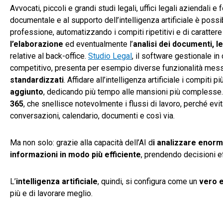
Avvocati, piccoli e grandi studi legali, uffici legali aziendali e
documentale e al supporto dell’intelligenza artificiale è poss
professione, automatizzando i compiti ripetitivi e di carattere
l’elaborazione
ed eventualmente l’
analisi dei documenti, l
relative al back-office.
Studio Legal
, il software gestionale 
competitivo, presenta per esempio diverse funzionalità mes
standardizzati
. Affidare all’intelligenza artificiale i compiti p
aggiunto
, dedicando più tempo alle mansioni più complesse.
365
, che snellisce notevolmente i flussi di lavoro, perché evit
conversazioni, calendario, documenti e così via.
Ma non solo: grazie alla capacità dell’AI d
i analizzare enormi
informazioni in modo più efficiente
, prendendo decisioni eff
L’
intelligenza artificiale
, quindi, si configura come un
vero e
più e di lavorare meglio.