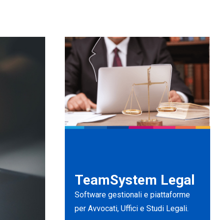
TeamSystem Legal
Software gestionali e piattaforme
per Avvocati, Uffici e Studi Legali.