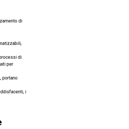
nzamento di
matizzabili,
 processi di
ati per
i, portano
ddisfacenti, i
e