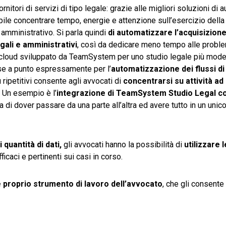
 fornitori di servizi di tipo legale: grazie alle migliori soluzioni d
ibile concentrare tempo, energie e attenzione sull’esercizio della
 amministrativo. Si parla quindi
di automatizzare l’acquisizione
egali e amministrativi
, così da dedicare meno tempo alle probl
in cloud sviluppato da TeamSystem per uno studio legale più mode
se a punto espressamente per l’
automatizzazione dei flussi di
iù ripetitivi consente agli avvocati di
concentrarsi su attività ad
 Un esempio è l’
integrazione di TeamSystem Studio Legal co
a di dover passare da una parte all’altra ed avere tutto in un unic
 quantità di dati,
gli avvocati hanno la possibilità di
utilizzare l
icaci e pertinenti sui casi in corso.
 proprio strumento di lavoro dell’avvocato
, che gli consente 