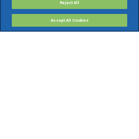
Reject All
Accept All Cookies
PRODOTTI
Software ERP
TeamSystem Studio AI
Fatture In Cloud
Soluzioni per Commercialisti
Software Cloud
Gestione contabile fiscale
Software Paghe
Gestionali Gratis
Software Professionisti Gratis
Finanza Agevolata
Bonus Fiscali