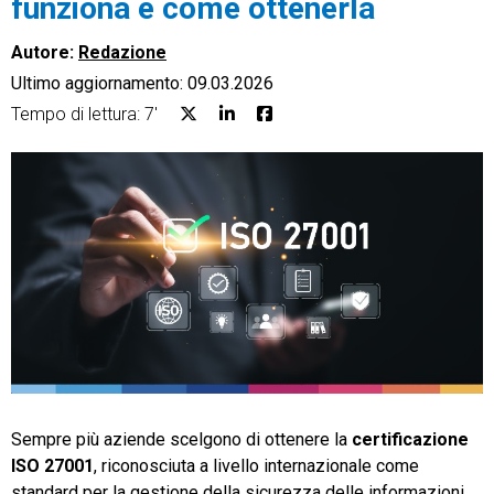
funziona e come ottenerla
Autore:
Redazione
Ultimo aggiornamento: 09.03.2026
Tempo di lettura: 7'
CRM
Ecommerce
Email Marketing
Fatturazione
Financial Solutions
HR
Trust Services
Sempre più aziende scelgono di ottenere la
certificazione
ISO 27001
, riconosciuta a livello internazionale come
TeamSystem Corporate
standard per la gestione della sicurezza delle informazioni.