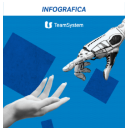
CRM
Ecommerce
Email Marketing
Fatturazione
Financial Solutions
HR
Trust Services
TeamSystem Corporate