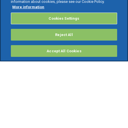
information about cookies, please see our Cookie Policy.
More information
Cookies Settings
Reject All
Accept All Cookies
PRODOTTI
Software ERP
TeamSystem Studio AI
Fatture In Cloud
Soluzioni per Commercialisti
Software Cloud
Gestione contabile fiscale
Software Paghe