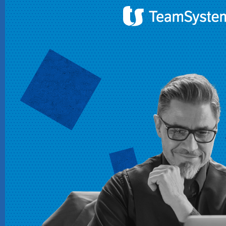
CRM
Ecommerce
Email Marketing
Fatturazione
Financial Solutions
HR
Trust Services
TeamSystem Corporate