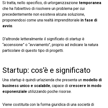
Si tratta, nello specifico, di un’organizzazione
temporanea
che ha l’obiettivo di risolvere un problema per cui
precedentemente non esisteva alcuna soluzione,
proponendosi come una realtà imprenditoriale
in fase di
avvio
.
CRM
D’altronde letteralmente il significato di
startup
è
Ecommerce
“accensione” o “avviamento”, proprio ad indicare la natura
Email Marketing
particolare di questo tipo di progetti.
Fatturazione
Startup: cos’è e significato
Financial Solutions
HR
Una startup è quindi un’azienda che presenta un
modello di
business unico e scalabile
, capace di
crescere in modo
Trust Services
esponenziale
utilizzando poche risorse.
Viene costituita con la forma giuridica di una società di
TeamSystem Corporate