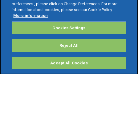
preferences , please click on Change Preferences. For more
information about cookies, please see our Cookie Policy.
More information
Cookies Settings
Reject All
Accept All Cookies
PRODOTTI
Software ERP
TeamSystem Studio AI
Fatture In Cloud
Soluzioni per Commercialisti
Software Cloud
Gestione contabile fiscale