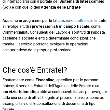
di interfacciarsi con il portale del
Sistema di Interscambio
(SdI) e con quello dell’
Agenzia delle Entrate
.
Assieme ai programmi per la
fatturazione elettronica
, Entratel
si rivolge a tutti i
professionisti in campo fiscale
, come
CRM
Commercialisti, Consulenti del Lavoro e sostituti di imposta,
assieme a società e enti a determinate condizioni, che
Ecommerce
tramite il servizio possono svolgere le operazioni
caratteristiche della propria professione.
Email Marketing
Fatturazione
Che cos’è Entratel?
Financial Solutions
Esattamente come
Fisconline
, specifico per le persone
HR
fisiche, il servizio Entratel dell’Agenzia delle Entrate è un
Trust Services
servizio telematico
utile ai contribuenti italiani per svolgere
tutta una serie di attività legate al proprio la lavoro, come ad
esempio l’invio e la consultazione di documenti di tipo
TeamSystem Corporate
fiscale.