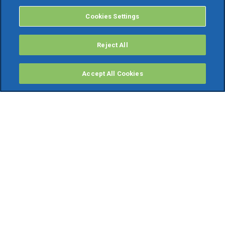
Cookies Settings
Reject All
Accept All Cookies
PRODOTTI
Software ERP
TeamSystem Studio AI
Fatture In Cloud
Soluzioni per Commercialisti
Software Cloud
Gestione contabile fiscale
Software Paghe
Gestionali Gratis
Software Professionisti Gratis