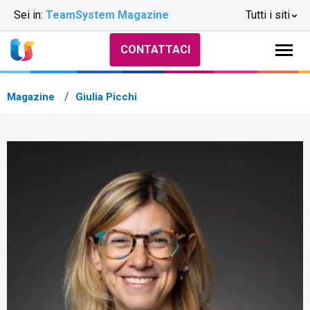
Sei in:
TeamSystem Magazine
Tutti i siti
CONTATTACI
Magazine
Giulia Picchi