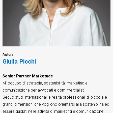
CRM
Ecommerce
Email Marketing
Autore
Giulia Picchi
Fatturazione
Financial Solutions
Senior Partner Marketude
Mi occupo di strategia, sostenibilità, marketing e
HR
comunicazione per avvocati e com mercialisti.
Trust Services
Seguo studi internazionali e realtà professionali di piccole e
grandi dimensioni che vogliono orientarsi alla sostenibilità ed
essere guidati nelle attività di marketing e comunicazione.
TeamSystem Corporate