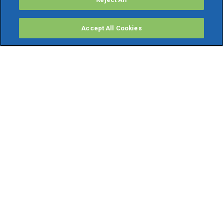
Accept All Cookies
PRODOTTI
Software ERP
TeamSystem Studio AI
Fatture In Cloud
Soluzioni per Commercialisti
Software Cloud
Gestione contabile fiscale
Software Paghe
Gestionali Gratis
Software Professionisti Gratis
Finanza Agevolata
Bonus Fiscali
GRUPPO