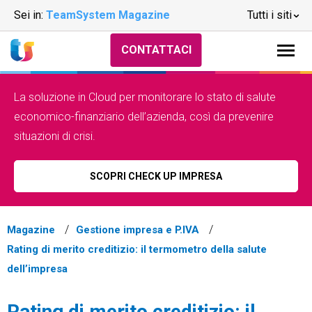
Sei in:
TeamSystem Magazine
Tutti i siti
CONTATTACI
La soluzione in Cloud per monitorare lo stato di salute
economico-finanziario dell’azienda, così da prevenire
situazioni di crisi.
SCOPRI CHECK UP IMPRESA
Magazine
Gestione impresa e P.IVA
Rating di merito creditizio: il termometro della salute
dell’impresa
Rating di merito creditizio: il