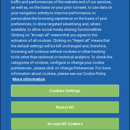
traffic and performances of the website and of our services,
as well as, on the basis on your prior consent, to use data on
your navigation activity to improve performance, to
personalise the browsing experience on the basis of your
preferences, to show targeted advertising and, where
available, to allow social media sharing functionalities.
Clicking on “Accept all” means that you agree to the
activation of all cookies. Clicking on "Reject all" means that
the default settings will be left unchanged and, therefore,
browsing will continue without cookies or other tracking
tools other than technical or technical analytics. To check the
categories of cookies, configure or change your cookie
preferences , please click on Change Preferences. For more
information about cookies, please see our Cookie Policy.
More information
Cookies Settings
Reject All
Accept All Cookies