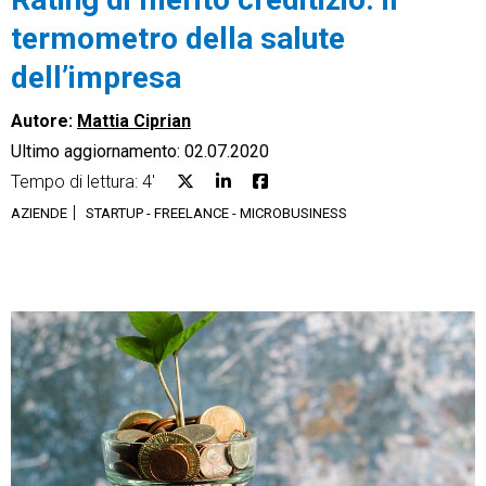
termometro della salute
dell’impresa
Autore:
Mattia Ciprian
CRM
Ultimo aggiornamento: 02.07.2020
Ecommerce
Tempo di lettura: 4'
AZIENDE
STARTUP - FREELANCE - MICROBUSINESS
Email Marketing
Fatturazione
Financial Solutions
HR
Trust Services
TeamSystem Corporate