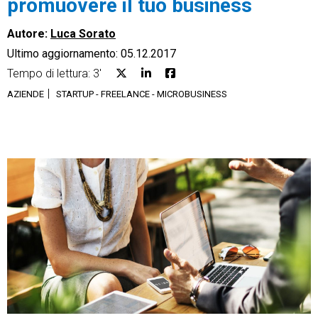
promuovere il tuo business
Autore:
Luca Sorato
Ultimo aggiornamento: 05.12.2017
Tempo di lettura: 3'
CRM
AZIENDE
STARTUP - FREELANCE - MICROBUSINESS
Ecommerce
Email Marketing
Fatturazione
Financial Solutions
HR
Trust Services
TeamSystem Corporate