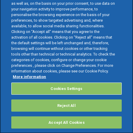
as well as, on the basis on your prior consent, to use data on
your navigation activity to improve performance, to
personalise the browsing experience on the basis of your
preferences, to show targeted advertising and, where
available, to allow social media sharing functionalities.
Clicking on “Accept all” means that you agree to the
activation of all cookies. Clicking on "Reject all" means that
the default settings will be left unchanged and, therefore,
browsing will continue without cookies or other tracking
tools other than technical or technical analytics. To check the
categories of cookies, configure or change your cookie
preferences , please click on Change Preferences. For more
information about cookies, please see our Cookie Policy.
More information
Cookies Settings
Reject All
Accept All Cookies