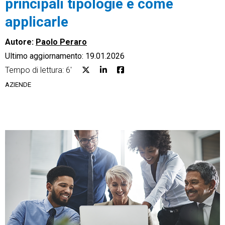
principali tipologie e come
applicarle
Autore:
Paolo Peraro
Ultimo aggiornamento: 19.01.2026
CRM
Tempo di lettura: 6'
Ecommerce
AZIENDE
Email Marketing
Fatturazione
Financial Solutions
HR
Trust Services
TeamSystem Corporate