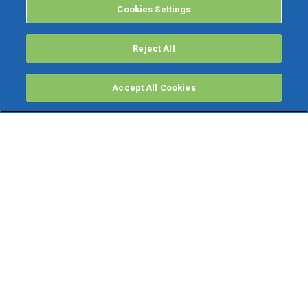
Cookies Settings
Reject All
Accept All Cookies
PRODOTTI
Software ERP
TeamSystem Studio AI
Fatture In Cloud
Soluzioni per Commercialisti
Software Cloud
Gestione contabile fiscale
Software Paghe
Gestionali Gratis
Software Professionisti Gratis
Finanza Agevolata