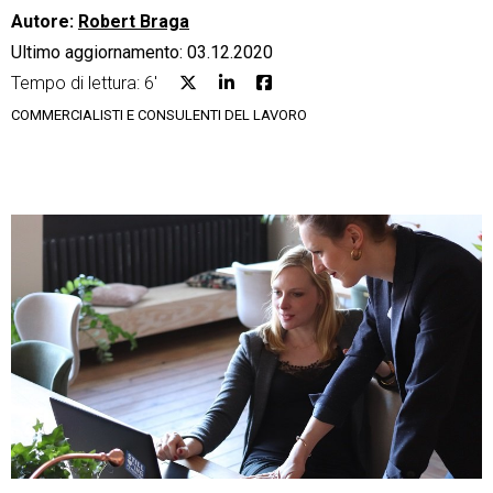
Autore:
Robert Braga
Ultimo aggiornamento: 03.12.2020
Tempo di lettura: 6'
COMMERCIALISTI E CONSULENTI DEL LAVORO
CRM
Ecommerce
Email Marketing
Fatturazione
Financial Solutions
HR
Trust Services
TeamSystem Corporate