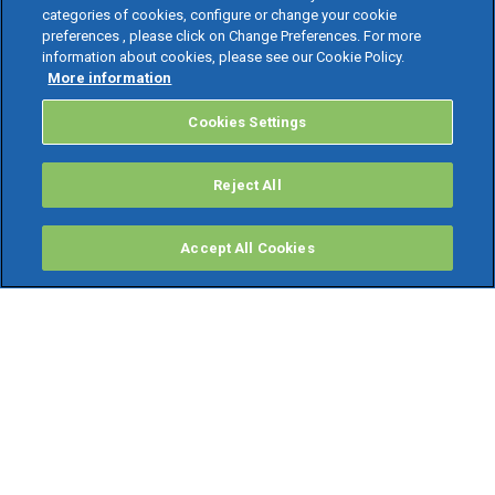
categories of cookies, configure or change your cookie
preferences , please click on Change Preferences. For more
information about cookies, please see our Cookie Policy.
More information
Cookies Settings
Reject All
Accept All Cookies
PRODOTTI
Software ERP
TeamSystem Studio AI
Fatture In Cloud
Soluzioni per Commercialisti
Software Cloud