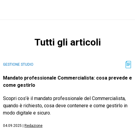
CRM
Tutti gli articoli
Ecommerce
Email Marketing
GESTIONE STUDIO
Fatturazione
Mandato professionale Commercialista: cosa prevede e
come gestirlo
Financial Solutions
Scopri cos’è il mandato professionale del Commercialista,
HR
quando è richiesto, cosa deve contenere e come gestirlo in
Trust Services
modo digitale e sicuro.
04.09.2025
|
Redazione
TeamSystem Corporate