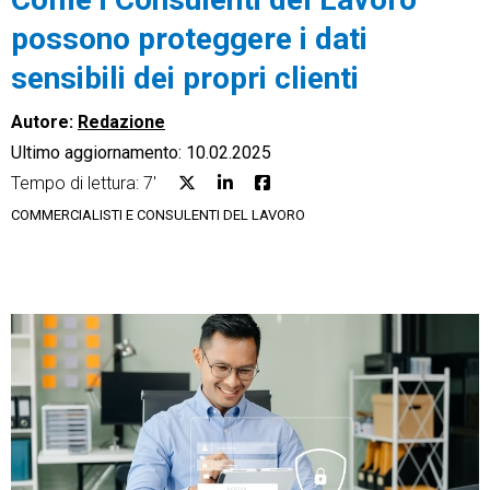
possono proteggere i dati
sensibili dei propri clienti
Autore:
Redazione
CRM
Ultimo aggiornamento: 10.02.2025
Ecommerce
Tempo di lettura: 7'
COMMERCIALISTI E CONSULENTI DEL LAVORO
Email Marketing
Fatturazione
Financial Solutions
HR
Trust Services
TeamSystem Corporate