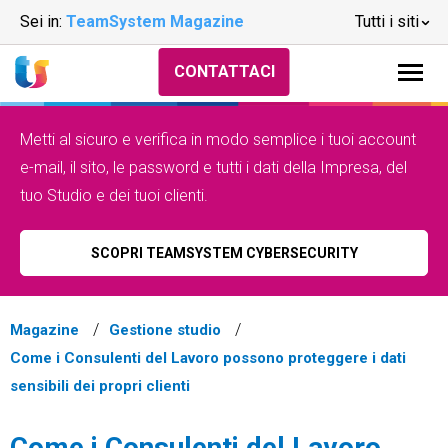
Sei in:
TeamSystem Magazine
Tutti i siti
CONTATTACI
Metti al sicuro e verifica in modo semplice i tuoi account
e-mail, il sito, le password e tutti i dati della Impresa, del
tuo Studio e dei tuoi clienti.
SCOPRI TEAMSYSTEM CYBERSECURITY
Magazine
Gestione studio
Come i Consulenti del Lavoro possono proteggere i dati
sensibili dei propri clienti
Come i Consulenti del Lavoro