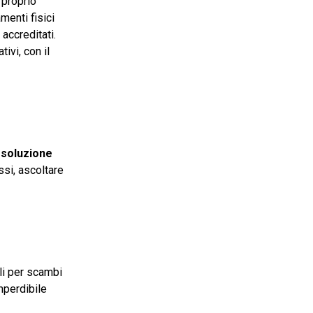
 proprio
menti fisici
accreditati.
tivi, con il
 soluzione
ssi, ascoltare
ili per scambi
mperdibile