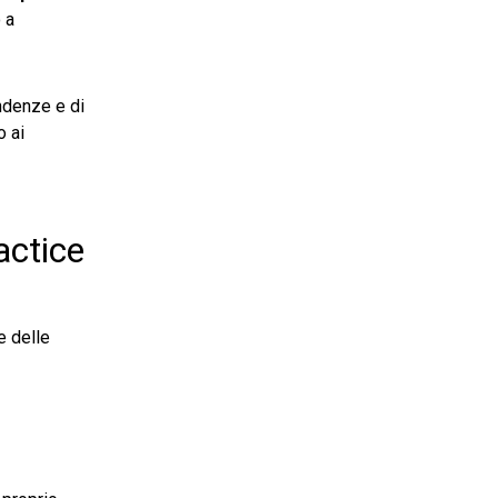
 a
endenze e di
o ai
actice
e delle