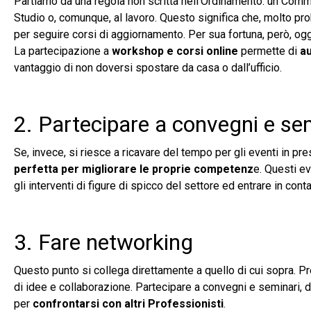
Partiamo da una regola non scritta nell’Ordinamento: un Commer
Studio o, comunque, al lavoro. Questo significa che, molto pr
per seguire corsi di aggiornamento. Per sua fortuna, però, og
La partecipazione a
workshop e corsi online
permette di
au
vantaggio di non doversi spostare da casa o dall’ufficio.
2. Partecipare a convegni e se
Se, invece, si riesce a ricavare del tempo per gli eventi in pr
perfetta per migliorare le proprie competenz
e. Questi e
gli interventi di figure di spicco del settore ed entrare in conta
3. Fare networking
Questo punto si collega direttamente a quello di cui sopra. Pre
di idee e collaborazione. Partecipare a convegni e seminari,
per
confrontarsi con altri Professionisti
.