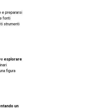
e e prepararsi
e fonti
sti strumenti
eve
esplorare
inari
na figura
sentando un