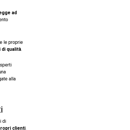
legge ad
ento
 le proprie
 di qualità
.
Esperti
una
ate alla
i
 di
ropri clienti
.