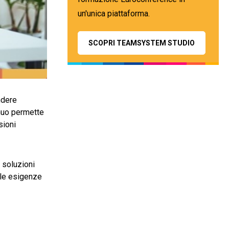
un'unica piattaforma.
SCOPRI TEAMSYSTEM STUDIO
ndere
inuo permette
sioni
 soluzioni
lle esigenze