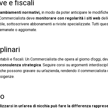
ve e fiscali
cambiamenti normativi,
in modo da poter anticipare le modifich
n Commercialista deve
monitorare con regolarità i siti web
dell
utile, sottoscrivere abbonamenti a riviste specializzate. Tutti que
i emanate o aggiornate.
plinari
tabili e fiscali. Un Commercialista che opera al giorno d’oggi, d
la consulenza strategica
. Seguire corsi su argomenti interdiscipl
che possono gravare su un’azienda, rendendo il commercialista u
esigenze.
to
lizzarsi in un’area di nicchia può fare la differenza rappre