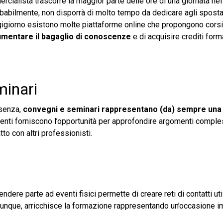
cialista trascorre la maggior parte delle ore di una giornata nel
obabilmente, non disporrà di molto tempo da dedicare agli sposta
gigiorno esistono molte piattaforme online che propongono corsi 
mentare il bagaglio di conoscenze
e di acquisire crediti forma
minari
esenza,
convegni e seminari
rappresentano (da) sempre una
venti forniscono l’opportunità per approfondire argomenti comple
tto con altri professionisti.
ndere parte ad eventi fisici permette di creare reti di contatti ut
 dunque, arricchisce la formazione rappresentando un’occasione i