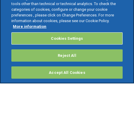
tools other than technical or technical analytics. To check the
categories of cookies, configure or change your cookie
preferences , please click on Change Preferences. For more
information about cookies, please see our Cookie Policy.
More information
Cookies Settings
Reject All
Accept All Cookies
PRODOTTI
Software ERP
TeamSystem Studio AI
Fatture In Cloud
Soluzioni per Commercialisti