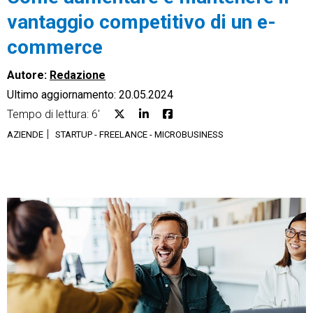
vantaggio competitivo di un e-
commerce
Autore:
Redazione
CRM
Ultimo aggiornamento: 20.05.2024
Tempo di lettura: 6'
Ecommerce
AZIENDE
STARTUP - FREELANCE - MICROBUSINESS
Email Marketing
Fatturazione
Financial Solutions
HR
Trust Services
TeamSystem Corporate