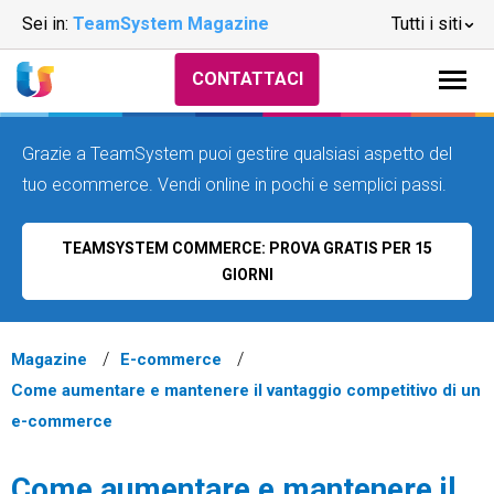
Sei in:
TeamSystem Magazine
Tutti i siti
CONTATTACI
Grazie a TeamSystem puoi gestire qualsiasi aspetto del
tuo ecommerce. Vendi online in pochi e semplici passi.
TEAMSYSTEM COMMERCE: PROVA GRATIS PER 15
GIORNI
Magazine
E-commerce
Come aumentare e mantenere il vantaggio competitivo di un
e-commerce
Come aumentare e mantenere il