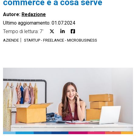
commerce e a cosa serve
Autore:
Redazione
Ultimo aggiornamento: 01.07.2024
Tempo di lettura: 7'
CRM
AZIENDE
STARTUP - FREELANCE - MICROBUSINESS
Ecommerce
Email Marketing
Fatturazione
Financial Solutions
HR
Trust Services
TeamSystem Corporate