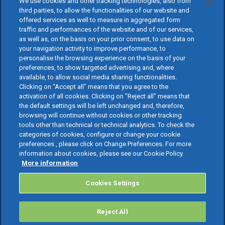
We use cookies and other tracking technologies, also from
third parties, to allow the functionalities of our website and
offered services as well to measure in aggregated form
traffic and performances of the website and of our services,
as well as, on the basis on your prior consent, to use data on
your navigation activity to improve performance, to
personalise the browsing experience on the basis of your
preferences, to show targeted advertising and, where
available, to allow social media sharing functionalities.
Clicking on “Accept all” means that you agree to the
activation of all cookies. Clicking on "Reject all" means that
the default settings will be left unchanged and, therefore,
browsing will continue without cookies or other tracking
tools other than technical or technical analytics. To check the
categories of cookies, configure or change your cookie
preferences , please click on Change Preferences. For more
information about cookies, please see our Cookie Policy.
More information
Cookies Settings
Reject All