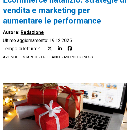
vendita e marketing per
aumentare le performance
Autore:
Redazione
CRM
Ultimo aggiornamento: 19.12.2025
Ecommerce
Tempo di lettura: 4'
AZIENDE
STARTUP - FREELANCE - MICROBUSINESS
Email Marketing
Fatturazione
Financial Solutions
HR
Trust Services
TeamSystem Corporate