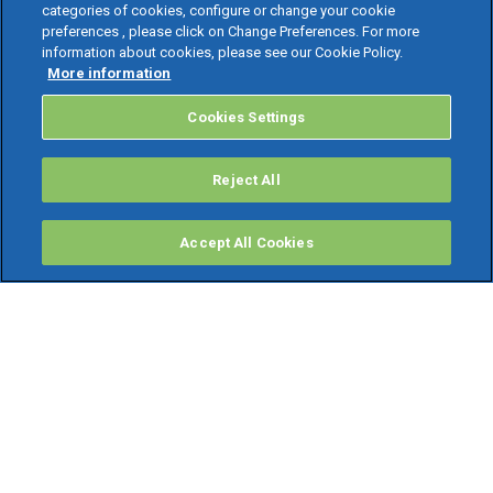
categories of cookies, configure or change your cookie
preferences , please click on Change Preferences. For more
information about cookies, please see our Cookie Policy.
More information
Cookies Settings
Reject All
Accept All Cookies
PRODOTTI
Software ERP
TeamSystem Studio AI
Fatture In Cloud
Soluzioni per Commercialisti
Software Cloud