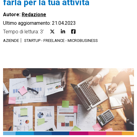
farla per la tua attività
Autore:
Redazione
Ultimo aggiornamento: 21.04.2023
Tempo di lettura: 3'
CRM
AZIENDE
STARTUP - FREELANCE - MICROBUSINESS
Ecommerce
Email Marketing
Fatturazione
Financial Solutions
HR
Trust Services
TeamSystem Corporate