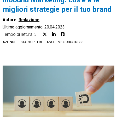
migliori strategie per il tuo brand
Autore:
Redazione
Ultimo aggiornamento: 20.04.2023
CRM
Tempo di lettura: 3'
AZIENDE
STARTUP - FREELANCE - MICROBUSINESS
Ecommerce
Email Marketing
Fatturazione
Financial Solutions
HR
Trust Services
TeamSystem Corporate