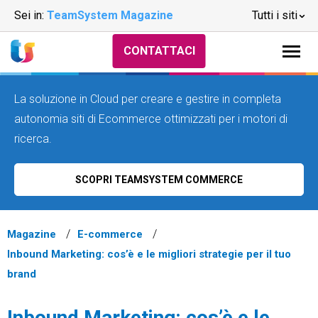
Sei in:
TeamSystem Magazine
Tutti i siti
CONTATTACI
La soluzione in Cloud per creare e gestire in completa
autonomia siti di Ecommerce ottimizzati per i motori di
ricerca.
SCOPRI TEAMSYSTEM COMMERCE
Magazine
E-commerce
Inbound Marketing: cos’è e le migliori strategie per il tuo
brand
Inbound Marketing: cos’è e le