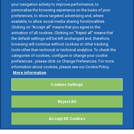
your navigation activity to improve performance, to
personalise the browsing experience on the basis of your
preferences, to show targeted advertising and, where
available, to allow social media sharing functionalities.
Clicking on “Accept all” means that you agree to the
activation of all cookies. Clicking on "Reject all" means that
the default settings will be left unchanged and, therefore,
browsing will continue without cookies or other tracking
tools other than technical or technical analytics. To check the
categories of cookies, configure or change your cookie
preferences , please click on Change Preferences. For more
information about cookies, please see our Cookie Policy.
More information
Cookies Settings
Reject All
Accept All Cookies