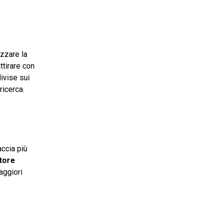
izzare la
ttirare con
divise sui
 ricerca.
accia più
tore
aggiori