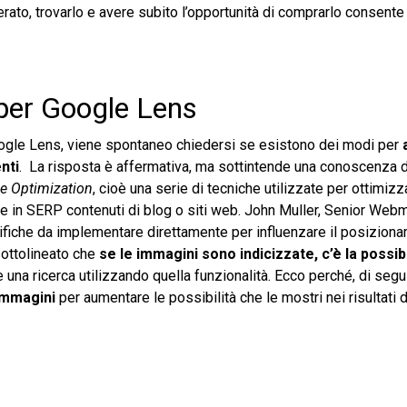
rato, trovarlo e avere subito l’opportunità di comprarlo consente
per Google Lens
ogle Lens, viene spontaneo chiedersi se esistono dei modi per
enti
. La risposta è affermativa, ma sottintende una conoscenza d
e Optimization
, cioè una serie di tecniche utilizzate per ottimizz
are in SERP contenuti di blog o siti web. John Muller, Senior Web
cifiche da implementare direttamente per influenzare il posizion
sottolineato che
se le immagini sono indicizzate, c’è la possib
na ricerca utilizzando quella funzionalità. Ecco perché, di segui
immagini
per aumentare le possibilità che le mostri nei risultati d