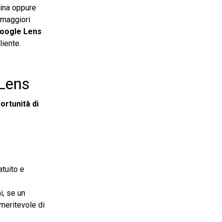
rina oppure
e maggiori
oogle Lens
liente.
 Lens
ortunità di
tuito e
i, se un
 meritevole di