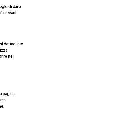
ogle di dare
 rilevanti.
ni dettagliate
izza i
rire nei
a pagina,
erca
he
,