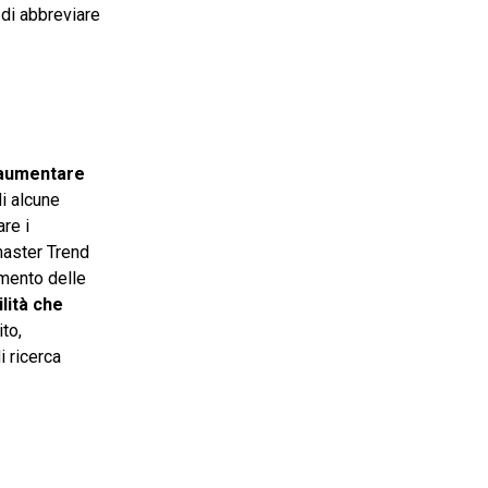
 di abbreviare
aumentare
i alcune
are i
master Trend
amento delle
ilità che
to,
i ricerca