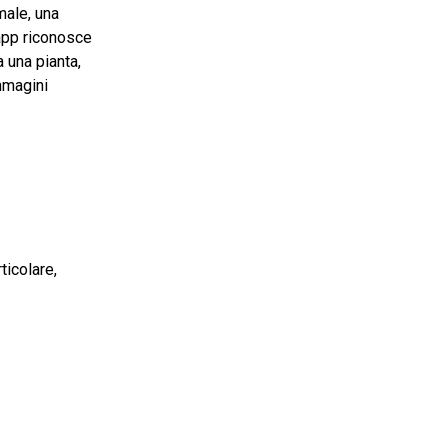
male, una
’app riconosce
a una pianta,
mmagini
ticolare,