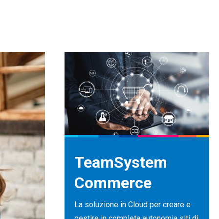
TeamSystem
Commerce
La soluzione in Cloud per creare e
gestire in completa autonomia siti di