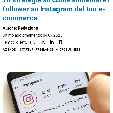
follower su Instagram del tuo e-
commerce
Autore:
Redazione
CRM
Ultimo aggiornamento: 04.07.2023
Ecommerce
Tempo di lettura: 5'
AZIENDE
STARTUP - FREELANCE - MICROBUSINESS
Email Marketing
Fatturazione
Financial Solutions
HR
Trust Services
TeamSystem Corporate