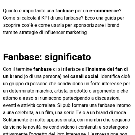
Quanto è importante una
fanbase
per un
e-commerce
?
TeamSystem Store
Come si calcola il KPI di una fanbase? Ecco una guida per
scoprire cos’è e come usarla per sponsorizzare i brand
tramite strategie di influencer marketing.
Fanbase: significato
Con il termine
fanbase
ci si riferisce
all’
insieme dei fan di
un brand
(o di una persona) nei
canali social
. Identifica cioè
un gruppo di persone che condividono un forte interesse per
un determinato marchio, artista, prodotto o argomento e che
attorno a esso si riuniscono partecipando a discussioni,
eventi e attività correlate. Si può formare una fanbase intorno
a una celebrità, a un film, una serie TV o a un brand di moda.
Solitamente è molto appassionata, con membri che seguono
da vicino le novità, ne condividono i contenuti e sostengono
attivamente l’oggetto del loro interesse. L’espressione non