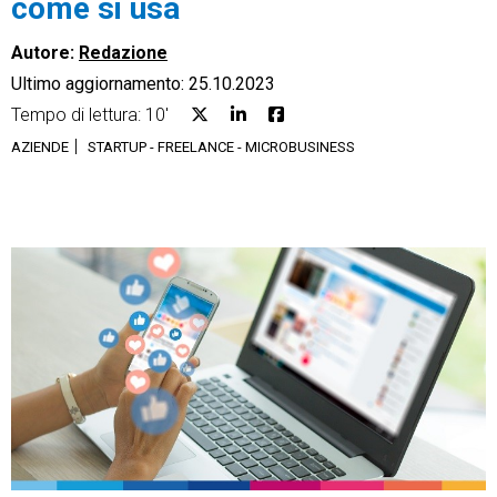
come si usa
Autore:
Redazione
Ultimo aggiornamento: 25.10.2023
Tempo di lettura: 10'
CRM
AZIENDE
STARTUP - FREELANCE - MICROBUSINESS
Ecommerce
Email Marketing
Fatturazione
Financial Solutions
HR
Trust Services
TeamSystem Corporate