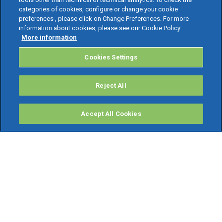
categories of cookies, configure or change your cookie
preferences , please click on Change Preferences. For more
information about cookies, please see our Cookie Policy.
More information
Cookies Settings
Reject All
Accept All Cookies
PRODOTTI
Software ERP
TeamSystem Studio AI
Fatture In Cloud
Soluzioni per Commercialisti
Software Cloud