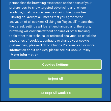
personalise the browsing experience on the basis of your
preferences, to show targeted advertising and, where
available, to allow social media sharing functionalities.
Clicking on “Accept all” means that you agree to the
activation of all cookies. Clicking on "Reject all" means that
the default settings will be left unchanged and, therefore,
browsing will continue without cookies or other tracking
tools other than technical or technical analytics. To check the
categories of cookies, configure or change your cookie
preferences , please click on Change Preferences. For more
information about cookies, please see our Cookie Policy.
More information
Cookies Settings
Reject All
Accept All Cookies