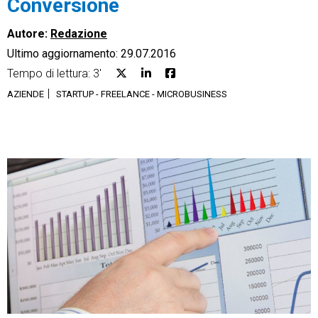
Conversione
Autore:
Redazione
Ultimo aggiornamento: 29.07.2016
Tempo di lettura: 3'
CRM
AZIENDE
STARTUP - FREELANCE - MICROBUSINESS
Ecommerce
Email Marketing
Fatturazione
Financial Solutions
HR
Trust Services
TeamSystem Corporate