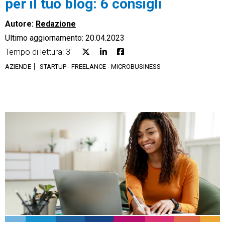
per il tuo blog: 6 consigli
Autore:
Redazione
Ultimo aggiornamento: 20.04.2023
Tempo di lettura: 3'
CRM
AZIENDE
STARTUP - FREELANCE - MICROBUSINESS
Ecommerce
Email Marketing
Fatturazione
Financial Solutions
HR
Trust Services
TeamSystem Corporate