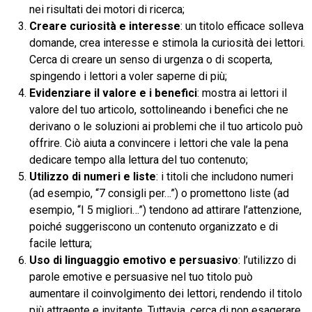
nei risultati dei motori di ricerca;
Creare curiosità e interesse
: un titolo efficace solleva
domande, crea interesse e stimola la curiosità dei lettori.
Cerca di creare un senso di urgenza o di scoperta,
spingendo i lettori a voler saperne di più;
Evidenziare il valore e i benefici
: mostra ai lettori il
valore del tuo articolo, sottolineando i benefici che ne
derivano o le soluzioni ai problemi che il tuo articolo può
offrire. Ciò aiuta a convincere i lettori che vale la pena
dedicare tempo alla lettura del tuo contenuto;
Utilizzo di numeri e liste
: i titoli che includono numeri
(ad esempio, “7 consigli per…”) o promettono liste (ad
esempio, “I 5 migliori…”) tendono ad attirare l’attenzione,
poiché suggeriscono un contenuto organizzato e di
facile lettura;
Uso di linguaggio emotivo e persuasivo
: l’utilizzo di
parole emotive e persuasive nel tuo titolo può
aumentare il coinvolgimento dei lettori, rendendo il titolo
più attraente e invitante. Tuttavia, cerca di non esagerare