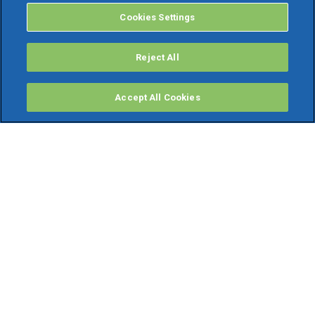
Cookies Settings
Reject All
Accept All Cookies
PRODOTTI
Software ERP
TeamSystem Studio AI
Fatture In Cloud
Soluzioni per Commercialisti
Software Cloud
Gestione contabile fiscale
Software Paghe
Gestionali Gratis
Software Professionisti Gratis