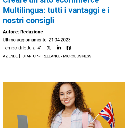
Multilingua: tutti i vantaggi e i
nostri consigli
Autore:
Redazione
CRM
Ultimo aggiornamento: 21.04.2023
Ecommerce
Tempo di lettura: 4'
AZIENDE
STARTUP - FREELANCE - MICROBUSINESS
Email Marketing
Fatturazione
Financial Solutions
HR
Trust Services
TeamSystem Corporate