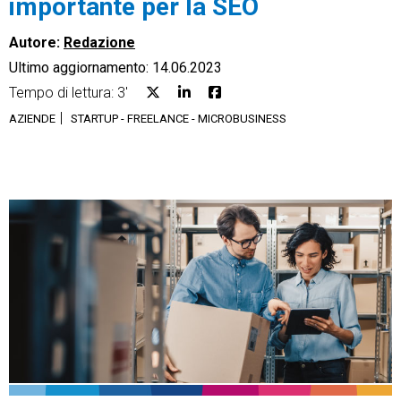
importante per la SEO
Autore:
Redazione
Ultimo aggiornamento: 14.06.2023
Tempo di lettura: 3'
CRM
AZIENDE
STARTUP - FREELANCE - MICROBUSINESS
Ecommerce
Email Marketing
Fatturazione
Financial Solutions
HR
Trust Services
TeamSystem Corporate