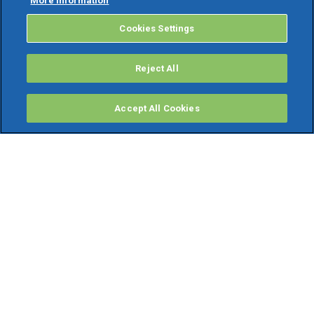
More information
Cookies Settings
Reject All
Accept All Cookies
PRODOTTI
Software ERP
TeamSystem Studio AI
Fatture In Cloud
Soluzioni per Commercialisti
Software Cloud
Gestione contabile fiscale
Software Paghe
Gestionali Gratis
Software Professionisti Gratis