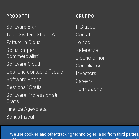
PRODOTTI
GRUPPO
Software ERP
Il Gruppo
TeamSystem Studio AI
Contatti
Fatture In Cloud
Le sedi
Soluzioni per
Referenze
Commercialisti
Dicono di noi
Software Cloud
Compliance
Gestione contabile fiscale
Investors
Software Paghe
Careers
Gestionali Gratis
Formazione
Software Professionisti
Gratis
Finanza Agevolata
Bonus Fiscali
We use cookies and other tracking technologies, also from third parties,